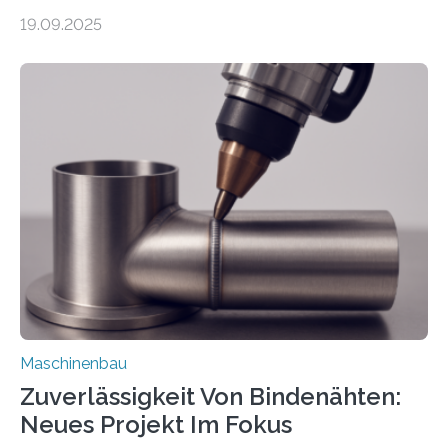
weltweit nutzen die Software in den Branchen
19.09.2025
Automobil, Maschinenbau und in der Zulieferindustrie.
Mit der Funktion Pärchenbildung lassen sich nun zwei
Teile als eine Einheit verpacken. Die Anordnung kann
der Benutzer vorgeben und erhält so mehr Kontrolle
über die Positionierung der Bauteile. Die ebenfalls neue
Automatisierungsschnittstelle dient dazu, die Software
besser in spezifische Unternehmensprozesse
einzubinden. Sankt Augustin – Zur Messe FACHPACK
vom 23. bis 25. September in Nürnberg…
Maschinenbau
Zuverlässigkeit Von Bindenähten:
Neues Projekt Im Fokus