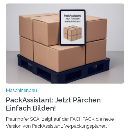
dass nun auch Laien die Maschine umrüsten können.
Die zugrunde liegende Methodik lässt sich auf alle
anderen Maschinen übertragen. Eine Falzmaschine
umzurüsten ist ein Job für echte Profis. Eine solche
Maschine faltet in Druckereien Broschüren, Prospekte,
Landkarten und vieles mehr – mehrere Zehntausend
Exemplare pro Stunde. Je nach Maschinentyp und
Auftrag kann das Umrüsten…
Maschinenbau
PackAssistant: Jetzt Pärchen
Einfach Bilden!
Fraunhofer SCAI zeigt auf der FACHPACK die neue
Version von PackAssistant. Verpackungsplaner