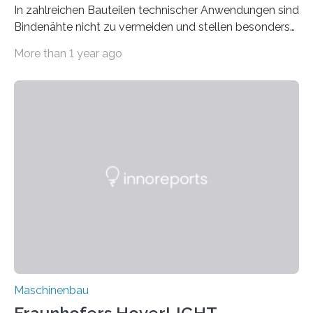
In zahlreichen Bauteilen technischer Anwendungen sind
Bindenähte nicht zu vermeiden und stellen besonders
bei Rezyklaten aufgrund der Vorgeschichte des
More than 1 year ago
Matrixmaterials eine große Herausforderung dar.
Zuverlässigkeitsexperten aus dem Fraunhofer-Institut
für Betriebsfestigkeit und Systemzuverlässigkeit LBF
möchten in dem Projekt »Design for Reliability –
Bindenähte in technischen Bauteilen« gemeinsam mit
Partnern grundlegende Zusammenhänge hinsichtlich
der Zuverlässigkeit von Bindenähten untersuchen.
Durch den verstärkten Einsatz von Rezyklaten
aufgrund der ELV-Verordnung der EU, wird die
Zuverlässigkeits- und Lebensdauerbewertung von
Rezyklaten besonders herausfordernd. Die
Vorgeschichte des Materialmix…
Maschinenbau