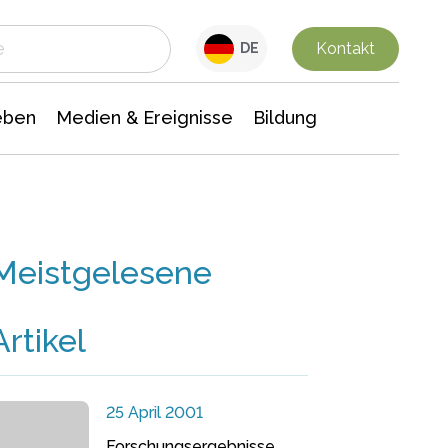
 Leben
Medien & Ereignisse
Interdisziplinäre Forschung
Veranstaltungsnachrichten
n Chemie
Gesellschaftswissenschaften
Kontakt
DE
eben
Medien & Ereignisse
Bildung
Meistgelesene
Artikel
25 April 2001
Forschungsergebnisse