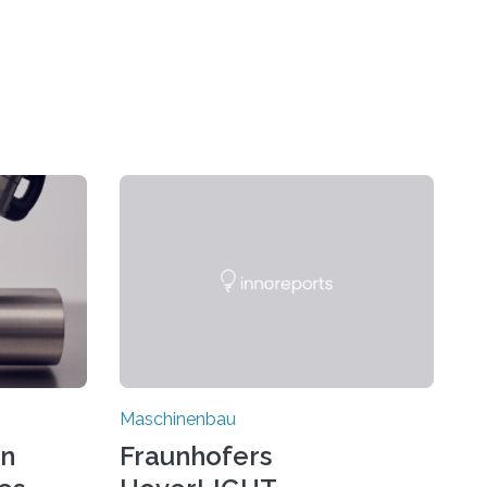
Maschinenbau
on
Fraunhofers