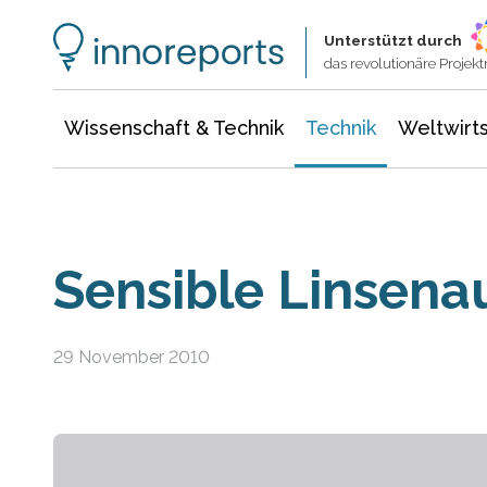
Wissenschaft & Technik
Informationstechnologie
Energie & Elektrotechnik
Unterstützt durch
das revolutionäre Proje
Wissenschaft & Technik
Technik
Weltwirts
Sensible Linsen
29 November 2010