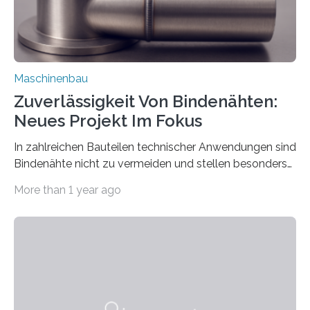
Maschinenbau
Zuverlässigkeit Von Bindenähten:
Neues Projekt Im Fokus
In zahlreichen Bauteilen technischer Anwendungen sind
Bindenähte nicht zu vermeiden und stellen besonders
bei Rezyklaten aufgrund der Vorgeschichte des
More than 1 year ago
Matrixmaterials eine große Herausforderung dar.
Zuverlässigkeitsexperten aus dem Fraunhofer-Institut
für Betriebsfestigkeit und Systemzuverlässigkeit LBF
möchten in dem Projekt »Design for Reliability –
Bindenähte in technischen Bauteilen« gemeinsam mit
Partnern grundlegende Zusammenhänge hinsichtlich
der Zuverlässigkeit von Bindenähten untersuchen.