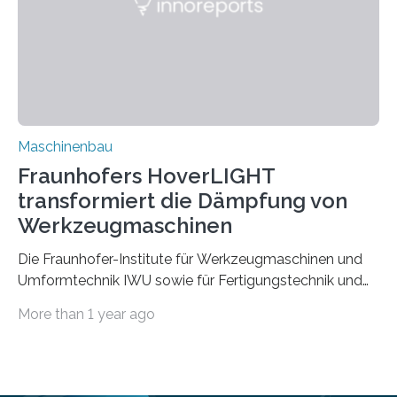
Durch den verstärkten Einsatz von Rezyklaten
aufgrund der ELV-Verordnung der EU, wird die
Zuverlässigkeits- und Lebensdauerbewertung von
Rezyklaten besonders herausfordernd. Die
Vorgeschichte des Materialmix…
Maschinenbau
Fraunhofers HoverLIGHT
transformiert die Dämpfung von
Werkzeugmaschinen
Die Fraunhofer-Institute für Werkzeugmaschinen und
Umformtechnik IWU sowie für Fertigungstechnik und
Angewandte Materialforschung IFAM haben einen
More than 1 year ago
Durchbruch in der Materialforschung erzielt: Der
Verbundwerkstoff HoverLIGHT setzt neue Maßstäbe
für die Konstruktion von Werkzeugmaschinen. Durch
die Kombination von Aluminiumschaum und