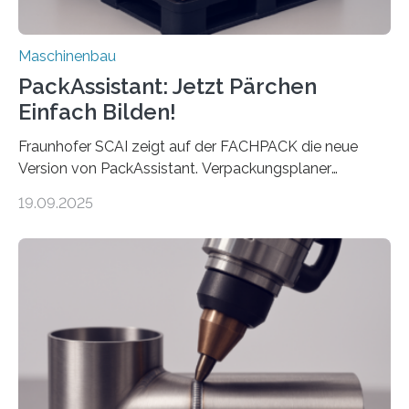
Maschinenbau
PackAssistant: Jetzt Pärchen
Einfach Bilden!
Fraunhofer SCAI zeigt auf der FACHPACK die neue
Version von PackAssistant. Verpackungsplaner
weltweit nutzen die Software in den Branchen
19.09.2025
Automobil, Maschinenbau und in der Zulieferindustrie.
Mit der Funktion Pärchenbildung lassen sich nun zwei
Teile als eine Einheit verpacken. Die Anordnung kann
der Benutzer vorgeben und erhält so mehr Kontrolle
über die Positionierung der Bauteile. Die ebenfalls neue
Automatisierungsschnittstelle dient dazu, die Software
besser in spezifische Unternehmensprozesse
einzubinden. Sankt Augustin – Zur Messe FACHPACK
vom 23. bis 25. September in Nürnberg…