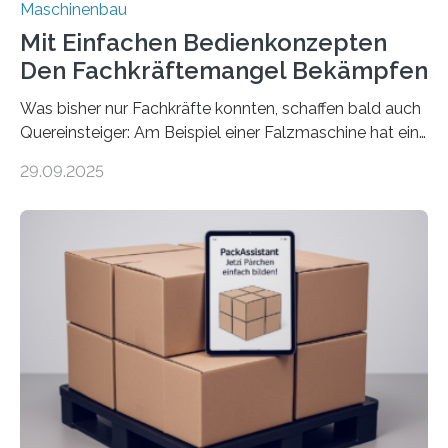
Maschinenbau
Mit Einfachen Bedienkonzepten
Den Fachkräftemangel Bekämpfen
Was bisher nur Fachkräfte konnten, schaffen bald auch
Quereinsteiger: Am Beispiel einer Falzmaschine hat ein
Forscher vom Fraunhofer IPA das Bedienkonzept der
29.09.2025
Mensch-Maschine-Schnittstelle so sehr vereinfacht,
dass nun auch Laien die Maschine umrüsten können.
Die zugrunde liegende Methodik lässt sich auf alle
anderen Maschinen übertragen. Eine Falzmaschine
umzurüsten ist ein Job für echte Profis. Eine solche
Maschine faltet in Druckereien Broschüren, Prospekte,
Landkarten und vieles mehr – mehrere Zehntausend
Exemplare pro Stunde. Je nach Maschinentyp und
Auftrag kann das Umrüsten…