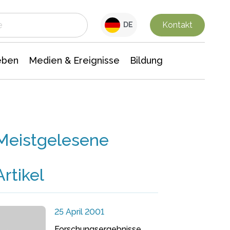
 Leben
Medien & Ereignisse
Interdisziplinäre Forschung
Veranstaltungsnachrichten
n Chemie
Gesellschaftswissenschaften
Kontakt
DE
eben
Medien & Ereignisse
Bildung
Meistgelesene
Artikel
25 April 2001
Forschungsergebnisse