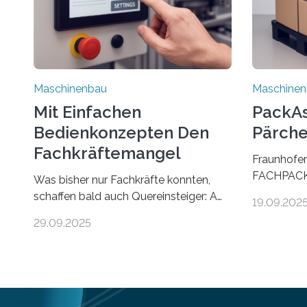
Maschinenbau
Maschine
Mit Einfachen
PackAss
Bedienkonzepten Den
Pärche
Fachkräftemangel
Fraunhofer
Bekämpfen
FACHPACK 
Was bisher nur Fachkräfte konnten,
PackAssist
schaffen bald auch Quereinsteiger: Am
19.09.202
weltweit n
Beispiel einer Falzmaschine hat ein
29.09.2025
Branchen 
Forscher vom Fraunhofer IPA das
und in der 
Bedienkonzept der Mensch-Maschine-
Funktion P
Schnittstelle so sehr vereinfacht, dass
nun zwei Te
nun auch Laien die Maschine umrüsten
verpacken.
können. Die zugrunde liegende