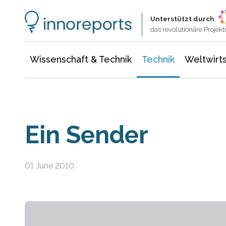
Wissenschaft & Technik
Informationstechnologie
Energie & Elektrotechnik
Unterstützt durch
das revolutionäre Proje
Wissenschaft & Technik
Technik
Weltwirts
Ein Sender
01 June 2010