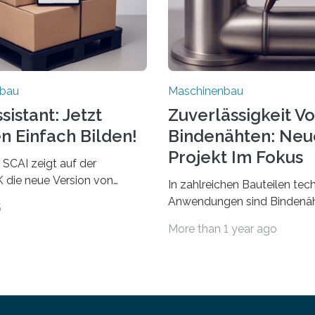
nbau
Maschinenbau
istant: Jetzt
Zuverlässigkeit V
n Einfach Bilden!
Bindenähten: Neu
Projekt Im Fokus
 SCAI zeigt auf der
die neue Version von
In zahlreichen Bauteilen tec
ant. Verpackungsplaner
Anwendungen sind Bindenäh
5
utzen die Software in den
zu vermeiden und stellen b
More than 1 year ago
Automobil, Maschinenbau
bei Rezyklaten aufgrund der
Zulieferindustrie. Mit der
Vorgeschichte des Matrixmat
ärchenbildung lassen sich
große Herausforderung dar.
ile als eine Einheit
Zuverlässigkeitsexperten a
 Die Anordnung kann der
Fraunhofer-Institut für