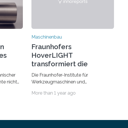
Maschinenbau
on
Fraunhofers
es
HoverLIGHT
transformiert die
Dämpfung von
hnischer
Die Fraunhofer-Institute für
Werkzeugmaschinen
te nicht
Werkzeugmaschinen und
esonders
Umformtechnik IWU sowie für
More than 1 year ago
Fertigungstechnik und Angewandte
erials eine
Materialforschung IFAM haben einen
Durchbruch in der Materialforschung
us dem
erzielt: Der Verbundwerkstoff
HoverLIGHT setzt neue Maßstäbe für