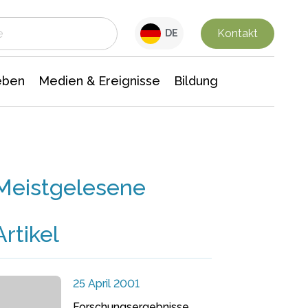
 Leben
Medien & Ereignisse
Interdisziplinäre Forschung
Veranstaltungsnachrichten
n Chemie
Gesellschaftswissenschaften
Kontakt
DE
eben
Medien & Ereignisse
Bildung
Meistgelesene
Artikel
25 April 2001
Forschungsergebnisse