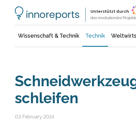
Wissenschaft & Technik
Informationstechnologie
Energie & Elektrotechnik
Unterstützt durch
das revolutionäre Proje
Wissenschaft & Technik
Technik
Weltwirts
Schneidwerkzeug
schleifen
03 February 2014