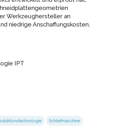
 Schneidplattengeometrien
der Werkzeughersteller an
z und niedrige Anschaffungskosten.
logie IPT
oduktionstechnologie
Schleifmaschine