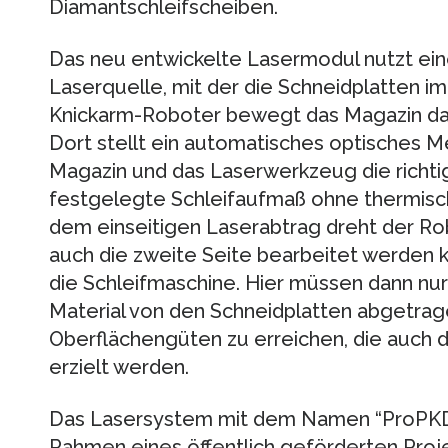
Diamantschleifscheiben.
Das neu entwickelte Lasermodul nutzt ein
Laserquelle, mit der die Schneidplatten i
Knickarm-Roboter bewegt das Magazin dafü
Dort stellt ein automatisches optisches M
Magazin und das Laserwerkzeug die richti
festgelegte Schleifaufmaß ohne thermisc
dem einseitigen Laserabtrag dreht der Rob
auch die zweite Seite bearbeitet werden ka
die Schleifmaschine. Hier müssen dann n
Material von den Schneidplatten abgetrag
Oberflächengüten zu erreichen, die auch d
erzielt werden.
Das Lasersystem mit dem Namen “ProPKD”,
Rahmen eines öffentlich geförderten Proje