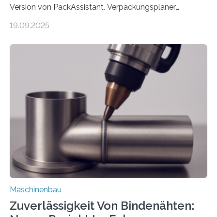
Version von PackAssistant. Verpackungsplaner
weltweit nutzen die Software in den Branchen
19.09.2025
Automobil, Maschinenbau und in der Zulieferindustrie.
Mit der Funktion Pärchenbildung lassen sich nun zwei
Teile als eine Einheit verpacken. Die Anordnung kann
der Benutzer vorgeben und erhält so mehr Kontrolle
über die Positionierung der Bauteile. Die ebenfalls neue
Automatisierungsschnittstelle dient dazu, die Software
besser in spezifische Unternehmensprozesse
einzubinden. Sankt Augustin – Zur Messe FACHPACK
vom 23. bis 25. September in Nürnberg…
Maschinenbau
Zuverlässigkeit Von Bindenähten: