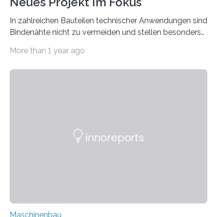
Neues Projekt Im Fokus
In zahlreichen Bauteilen technischer Anwendungen sind
Bindenähte nicht zu vermeiden und stellen besonders
bei Rezyklaten aufgrund der Vorgeschichte des
More than 1 year ago
Matrixmaterials eine große Herausforderung dar.
Zuverlässigkeitsexperten aus dem Fraunhofer-Institut
für Betriebsfestigkeit und Systemzuverlässigkeit LBF
möchten in dem Projekt »Design for Reliability –
Bindenähte in technischen Bauteilen« gemeinsam mit
Partnern grundlegende Zusammenhänge hinsichtlich
der Zuverlässigkeit von Bindenähten untersuchen.
Durch den verstärkten Einsatz von Rezyklaten
aufgrund der ELV-Verordnung der EU, wird die
Zuverlässigkeits- und Lebensdauerbewertung von
Rezyklaten besonders herausfordernd. Die
Vorgeschichte des Materialmix…
Maschinenbau