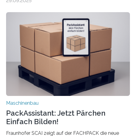
29.09.2025
Mensch-Maschine-Schnittstelle so sehr vereinfacht,
dass nun auch Laien die Maschine umrüsten können.
Die zugrunde liegende Methodik lässt sich auf alle
anderen Maschinen übertragen. Eine Falzmaschine
umzurüsten ist ein Job für echte Profis. Eine solche
Maschine faltet in Druckereien Broschüren, Prospekte,
Landkarten und vieles mehr – mehrere Zehntausend
Exemplare pro Stunde. Je nach Maschinentyp und
Auftrag kann das Umrüsten…
Maschinenbau
PackAssistant: Jetzt Pärchen
Einfach Bilden!
Fraunhofer SCAI zeigt auf der FACHPACK die neue