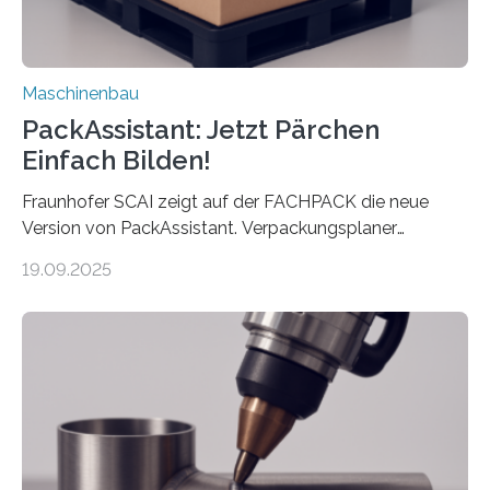
Maschinenbau
PackAssistant: Jetzt Pärchen
Einfach Bilden!
Fraunhofer SCAI zeigt auf der FACHPACK die neue
Version von PackAssistant. Verpackungsplaner
weltweit nutzen die Software in den Branchen
19.09.2025
Automobil, Maschinenbau und in der Zulieferindustrie.
Mit der Funktion Pärchenbildung lassen sich nun zwei
Teile als eine Einheit verpacken. Die Anordnung kann
der Benutzer vorgeben und erhält so mehr Kontrolle
über die Positionierung der Bauteile. Die ebenfalls neue
Automatisierungsschnittstelle dient dazu, die Software
besser in spezifische Unternehmensprozesse
einzubinden. Sankt Augustin – Zur Messe FACHPACK