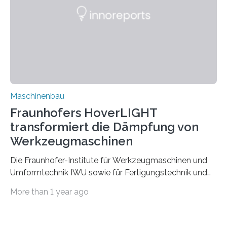
der Zuverlässigkeit von Bindenähten untersuchen.
Durch den verstärkten Einsatz von Rezyklaten
aufgrund der ELV-Verordnung der EU, wird die
Zuverlässigkeits- und Lebensdauerbewertung von
Rezyklaten besonders herausfordernd. Die
Vorgeschichte des Materialmix…
Maschinenbau
Fraunhofers HoverLIGHT
transformiert die Dämpfung von
Werkzeugmaschinen
Die Fraunhofer-Institute für Werkzeugmaschinen und
Umformtechnik IWU sowie für Fertigungstechnik und
Angewandte Materialforschung IFAM haben einen
More than 1 year ago
Durchbruch in der Materialforschung erzielt: Der
Verbundwerkstoff HoverLIGHT setzt neue Maßstäbe
für die Konstruktion von Werkzeugmaschinen. Durch