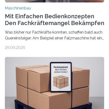
Maschinenbau
Mit Einfachen Bedienkonzepten
Den Fachkräftemangel Bekämpfen
Was bisher nur Fachkräfte konnten, schaffen bald auch
Quereinsteiger: Am Beispiel einer Falzmaschine hat ein
Forscher vom Fraunhofer IPA das Bedienkonzept der
29.09.2025
Mensch-Maschine-Schnittstelle so sehr vereinfacht,
dass nun auch Laien die Maschine umrüsten können.
Die zugrunde liegende Methodik lässt sich auf alle
anderen Maschinen übertragen. Eine Falzmaschine
umzurüsten ist ein Job für echte Profis. Eine solche
Maschine faltet in Druckereien Broschüren, Prospekte,
Landkarten und vieles mehr – mehrere Zehntausend
Exemplare pro Stunde. Je nach Maschinentyp und
Auftrag kann das Umrüsten…