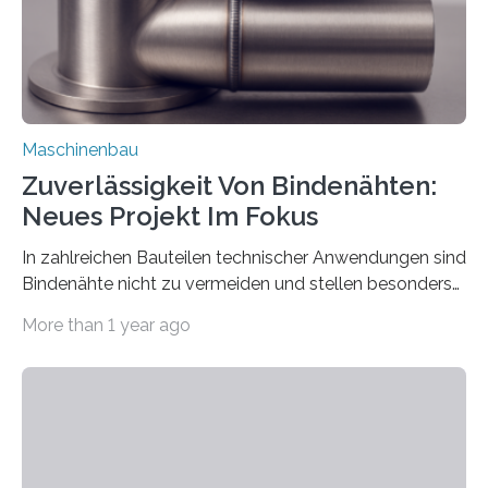
vom 23. bis 25. September in Nürnberg…
Maschinenbau
Zuverlässigkeit Von Bindenähten:
Neues Projekt Im Fokus
In zahlreichen Bauteilen technischer Anwendungen sind
Bindenähte nicht zu vermeiden und stellen besonders
bei Rezyklaten aufgrund der Vorgeschichte des
More than 1 year ago
Matrixmaterials eine große Herausforderung dar.
Zuverlässigkeitsexperten aus dem Fraunhofer-Institut
für Betriebsfestigkeit und Systemzuverlässigkeit LBF
möchten in dem Projekt »Design for Reliability –
Bindenähte in technischen Bauteilen« gemeinsam mit
Partnern grundlegende Zusammenhänge hinsichtlich