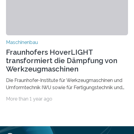
aufgrund der ELV-Verordnung der EU, wird die
Zuverlässigkeits- und Lebensdauerbewertung von
Rezyklaten besonders herausfordernd. Die
Vorgeschichte des Materialmix…
Maschinenbau
Fraunhofers HoverLIGHT
transformiert die Dämpfung von
Werkzeugmaschinen
Die Fraunhofer-Institute für Werkzeugmaschinen und
Umformtechnik IWU sowie für Fertigungstechnik und
Angewandte Materialforschung IFAM haben einen
More than 1 year ago
Durchbruch in der Materialforschung erzielt: Der
Verbundwerkstoff HoverLIGHT setzt neue Maßstäbe
für die Konstruktion von Werkzeugmaschinen. Durch
die Kombination von Aluminiumschaum und
partikelgefüllten Hohlkugeln erreicht HoverLIGHT einen