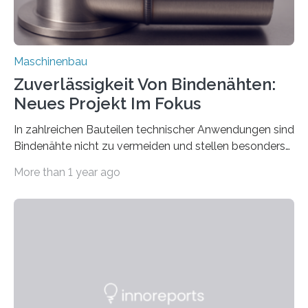
Maschinenbau
Zuverlässigkeit Von Bindenähten:
Neues Projekt Im Fokus
In zahlreichen Bauteilen technischer Anwendungen sind
Bindenähte nicht zu vermeiden und stellen besonders
bei Rezyklaten aufgrund der Vorgeschichte des
More than 1 year ago
Matrixmaterials eine große Herausforderung dar.
Zuverlässigkeitsexperten aus dem Fraunhofer-Institut
für Betriebsfestigkeit und Systemzuverlässigkeit LBF
möchten in dem Projekt »Design for Reliability –
Bindenähte in technischen Bauteilen« gemeinsam mit
Partnern grundlegende Zusammenhänge hinsichtlich
der Zuverlässigkeit von Bindenähten untersuchen.
Durch den verstärkten Einsatz von Rezyklaten