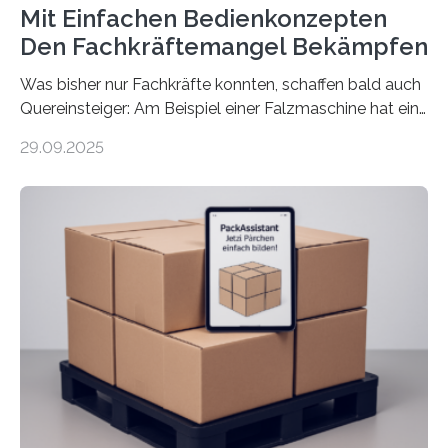
Mit Einfachen Bedienkonzepten
Den Fachkräftemangel Bekämpfen
Was bisher nur Fachkräfte konnten, schaffen bald auch
Quereinsteiger: Am Beispiel einer Falzmaschine hat ein
Forscher vom Fraunhofer IPA das Bedienkonzept der
29.09.2025
Mensch-Maschine-Schnittstelle so sehr vereinfacht,
dass nun auch Laien die Maschine umrüsten können.
Die zugrunde liegende Methodik lässt sich auf alle
anderen Maschinen übertragen. Eine Falzmaschine
umzurüsten ist ein Job für echte Profis. Eine solche
Maschine faltet in Druckereien Broschüren, Prospekte,
Landkarten und vieles mehr – mehrere Zehntausend
Exemplare pro Stunde. Je nach Maschinentyp und
Auftrag kann das Umrüsten…