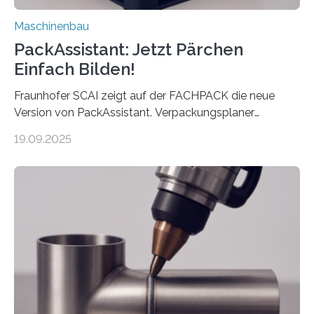
Maschinenbau
PackAssistant: Jetzt Pärchen
Einfach Bilden!
Fraunhofer SCAI zeigt auf der FACHPACK die neue
Version von PackAssistant. Verpackungsplaner
weltweit nutzen die Software in den Branchen
19.09.2025
Automobil, Maschinenbau und in der Zulieferindustrie.
Mit der Funktion Pärchenbildung lassen sich nun zwei
Teile als eine Einheit verpacken. Die Anordnung kann
der Benutzer vorgeben und erhält so mehr Kontrolle
über die Positionierung der Bauteile. Die ebenfalls neue
Automatisierungsschnittstelle dient dazu, die Software
besser in spezifische Unternehmensprozesse
einzubinden. Sankt Augustin – Zur Messe FACHPACK
vom 23. bis 25. September in Nürnberg…