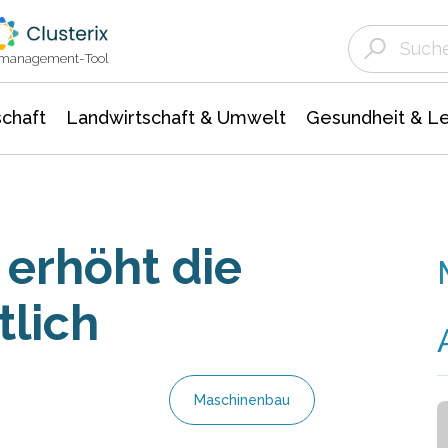
Landwirtschaft & Umwelt
Gesundheit &
Agrar- Forstwissenschaften
Unternehmensmeldungen
Biowissenschafte
Ökologie Umwelt- Naturschutz
ktmanagement-Tool
chaft
Landwirtschaft & Umwelt
Gesundheit & L
 erhöht die
tlich
Maschinenbau