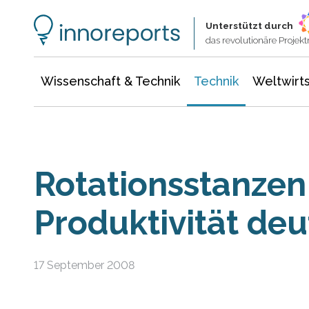
Wissenschaft & Technik
Informationstechnologie
Energie & Elektrotechnik
Unterstützt durch
das revolutionäre Proje
Wissenschaft & Technik
Technik
Weltwirts
Rotationsstanzen
Produktivität deu
17 September 2008