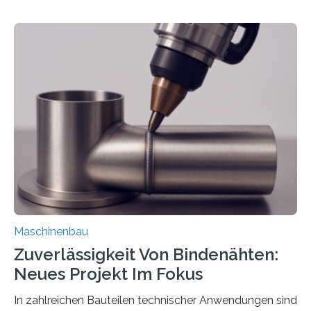
Automobil, Maschinenbau und in der Zulieferindustrie.
Mit der Funktion Pärchenbildung lassen sich nun zwei
Teile als eine Einheit verpacken. Die Anordnung kann
der Benutzer vorgeben und erhält so mehr Kontrolle
über die Positionierung der Bauteile. Die ebenfalls neue
Automatisierungsschnittstelle dient dazu, die Software
besser in spezifische Unternehmensprozesse
einzubinden. Sankt Augustin – Zur Messe FACHPACK
vom 23. bis 25. September in Nürnberg…
Maschinenbau
Zuverlässigkeit Von Bindenähten:
Neues Projekt Im Fokus
In zahlreichen Bauteilen technischer Anwendungen sind