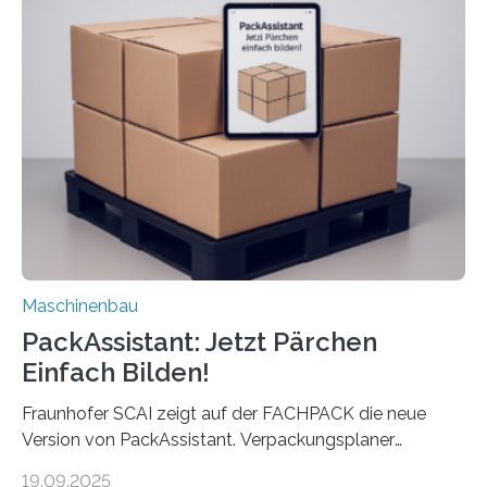
Die zugrunde liegende Methodik lässt sich auf alle
anderen Maschinen übertragen. Eine Falzmaschine
umzurüsten ist ein Job für echte Profis. Eine solche
Maschine faltet in Druckereien Broschüren, Prospekte,
Landkarten und vieles mehr – mehrere Zehntausend
Exemplare pro Stunde. Je nach Maschinentyp und
Auftrag kann das Umrüsten…
Maschinenbau
PackAssistant: Jetzt Pärchen
Einfach Bilden!
Fraunhofer SCAI zeigt auf der FACHPACK die neue
Version von PackAssistant. Verpackungsplaner
weltweit nutzen die Software in den Branchen
19.09.2025