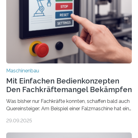
Maschinenbau
Mit Einfachen Bedienkonzepten
Den Fachkräftemangel Bekämpfen
Was bisher nur Fachkräfte konnten, schaffen bald auch
Quereinsteiger: Am Beispiel einer Falzmaschine hat ein
Forscher vom Fraunhofer IPA das Bedienkonzept der
29.09.2025
Mensch-Maschine-Schnittstelle so sehr vereinfacht,
dass nun auch Laien die Maschine umrüsten können.