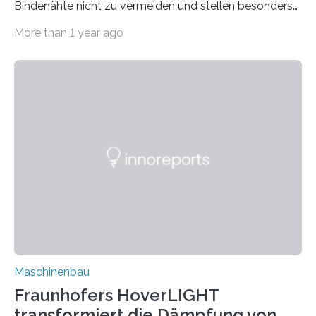
Bindenähte nicht zu vermeiden und stellen besonders
bei Rezyklaten aufgrund der Vorgeschichte des
More than 1 year ago
Matrixmaterials eine große Herausforderung dar.
Zuverlässigkeitsexperten aus dem Fraunhofer-Institut
für Betriebsfestigkeit und Systemzuverlässigkeit LBF
möchten in dem Projekt »Design for Reliability –
Bindenähte in technischen Bauteilen« gemeinsam mit
Partnern grundlegende Zusammenhänge hinsichtlich
der Zuverlässigkeit von Bindenähten untersuchen.
Durch den verstärkten Einsatz von Rezyklaten
aufgrund der ELV-Verordnung der EU, wird die
Zuverlässigkeits- und Lebensdauerbewertung von
Rezyklaten besonders herausfordernd. Die
Vorgeschichte des Materialmix…
Maschinenbau
Fraunhofers HoverLIGHT
transformiert die Dämpfung von