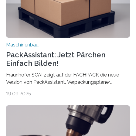
Auftrag kann das Umrüsten…
Maschinenbau
PackAssistant: Jetzt Pärchen
Einfach Bilden!
Fraunhofer SCAI zeigt auf der FACHPACK die neue
Version von PackAssistant. Verpackungsplaner
weltweit nutzen die Software in den Branchen
19.09.2025
Automobil, Maschinenbau und in der Zulieferindustrie.
Mit der Funktion Pärchenbildung lassen sich nun zwei
Teile als eine Einheit verpacken. Die Anordnung kann
der Benutzer vorgeben und erhält so mehr Kontrolle
über die Positionierung der Bauteile. Die ebenfalls neue
Automatisierungsschnittstelle dient dazu, die Software