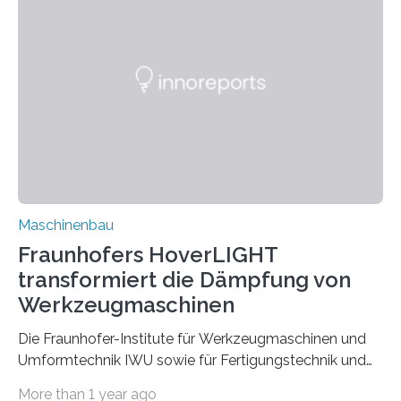
Bindenähte in technischen Bauteilen« gemeinsam mit
Partnern grundlegende Zusammenhänge hinsichtlich
der Zuverlässigkeit von Bindenähten untersuchen.
Durch den verstärkten Einsatz von Rezyklaten
aufgrund der ELV-Verordnung der EU, wird die
Zuverlässigkeits- und Lebensdauerbewertung von
Rezyklaten besonders herausfordernd. Die
Vorgeschichte des Materialmix…
Maschinenbau
Fraunhofers HoverLIGHT
transformiert die Dämpfung von
Werkzeugmaschinen
Die Fraunhofer-Institute für Werkzeugmaschinen und
Umformtechnik IWU sowie für Fertigungstechnik und
Angewandte Materialforschung IFAM haben einen
More than 1 year ago