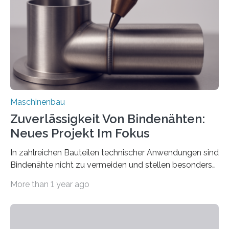
besser in spezifische Unternehmensprozesse
einzubinden. Sankt Augustin – Zur Messe FACHPACK
vom 23. bis 25. September in Nürnberg…
Maschinenbau
Zuverlässigkeit Von Bindenähten:
Neues Projekt Im Fokus
In zahlreichen Bauteilen technischer Anwendungen sind
Bindenähte nicht zu vermeiden und stellen besonders
bei Rezyklaten aufgrund der Vorgeschichte des
More than 1 year ago
Matrixmaterials eine große Herausforderung dar.
Zuverlässigkeitsexperten aus dem Fraunhofer-Institut
für Betriebsfestigkeit und Systemzuverlässigkeit LBF
möchten in dem Projekt »Design for Reliability –