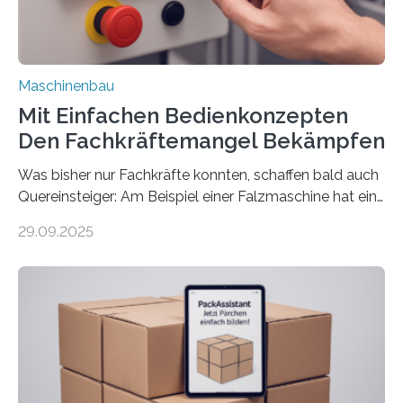
Maschinenbau
Mit Einfachen Bedienkonzepten
Den Fachkräftemangel Bekämpfen
Was bisher nur Fachkräfte konnten, schaffen bald auch
Quereinsteiger: Am Beispiel einer Falzmaschine hat ein
Forscher vom Fraunhofer IPA das Bedienkonzept der
29.09.2025
Mensch-Maschine-Schnittstelle so sehr vereinfacht,
dass nun auch Laien die Maschine umrüsten können.
Die zugrunde liegende Methodik lässt sich auf alle
anderen Maschinen übertragen. Eine Falzmaschine
umzurüsten ist ein Job für echte Profis. Eine solche
Maschine faltet in Druckereien Broschüren, Prospekte,
Landkarten und vieles mehr – mehrere Zehntausend
Exemplare pro Stunde. Je nach Maschinentyp und