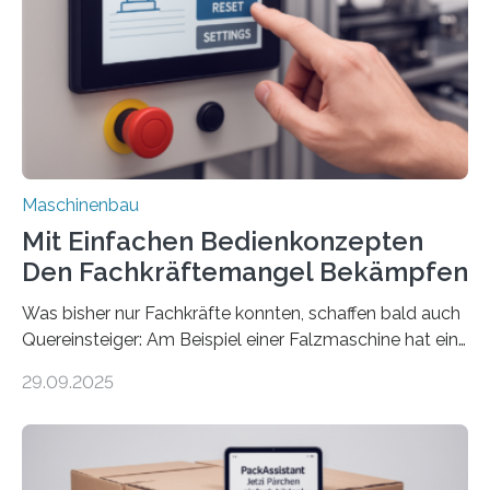
Maschinenbau
Mit Einfachen Bedienkonzepten
Den Fachkräftemangel Bekämpfen
Was bisher nur Fachkräfte konnten, schaffen bald auch
Quereinsteiger: Am Beispiel einer Falzmaschine hat ein
Forscher vom Fraunhofer IPA das Bedienkonzept der
29.09.2025
Mensch-Maschine-Schnittstelle so sehr vereinfacht,
dass nun auch Laien die Maschine umrüsten können.
Die zugrunde liegende Methodik lässt sich auf alle
anderen Maschinen übertragen. Eine Falzmaschine