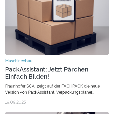
umzurüsten ist ein Job für echte Profis. Eine solche
Maschine faltet in Druckereien Broschüren, Prospekte,
Landkarten und vieles mehr – mehrere Zehntausend
Exemplare pro Stunde. Je nach Maschinentyp und
Auftrag kann das Umrüsten…
Maschinenbau
PackAssistant: Jetzt Pärchen
Einfach Bilden!
Fraunhofer SCAI zeigt auf der FACHPACK die neue
Version von PackAssistant. Verpackungsplaner
weltweit nutzen die Software in den Branchen
19.09.2025
Automobil, Maschinenbau und in der Zulieferindustrie.
Mit der Funktion Pärchenbildung lassen sich nun zwei