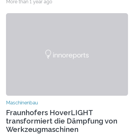
More than 1 year ago
Matrixmaterials eine große Herausforderung dar.
Zuverlässigkeitsexperten aus dem Fraunhofer-Institut
für Betriebsfestigkeit und Systemzuverlässigkeit LBF
möchten in dem Projekt »Design for Reliability –
Bindenähte in technischen Bauteilen« gemeinsam mit
Partnern grundlegende Zusammenhänge hinsichtlich
der Zuverlässigkeit von Bindenähten untersuchen.
Durch den verstärkten Einsatz von Rezyklaten
aufgrund der ELV-Verordnung der EU, wird die
Zuverlässigkeits- und Lebensdauerbewertung von
Rezyklaten besonders herausfordernd. Die
Vorgeschichte des Materialmix…
Maschinenbau
Fraunhofers HoverLIGHT
transformiert die Dämpfung von
Werkzeugmaschinen