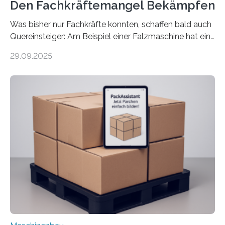
Den Fachkräftemangel Bekämpfen
Was bisher nur Fachkräfte konnten, schaffen bald auch
Quereinsteiger: Am Beispiel einer Falzmaschine hat ein
Forscher vom Fraunhofer IPA das Bedienkonzept der
29.09.2025
Mensch-Maschine-Schnittstelle so sehr vereinfacht,
dass nun auch Laien die Maschine umrüsten können.
Die zugrunde liegende Methodik lässt sich auf alle
anderen Maschinen übertragen. Eine Falzmaschine
umzurüsten ist ein Job für echte Profis. Eine solche
Maschine faltet in Druckereien Broschüren, Prospekte,
Landkarten und vieles mehr – mehrere Zehntausend
Exemplare pro Stunde. Je nach Maschinentyp und
Auftrag kann das Umrüsten…