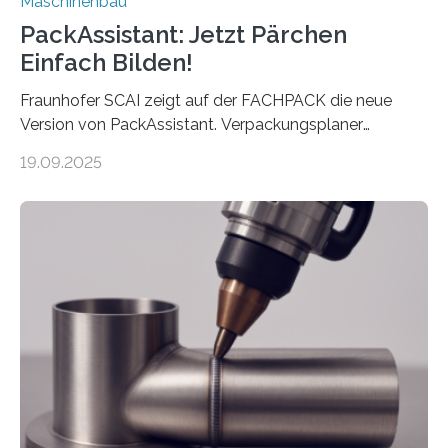
Maschinenbau
PackAssistant: Jetzt Pärchen
Einfach Bilden!
Fraunhofer SCAI zeigt auf der FACHPACK die neue
Version von PackAssistant. Verpackungsplaner
weltweit nutzen die Software in den Branchen
19.09.2025
Automobil, Maschinenbau und in der Zulieferindustrie.
Mit der Funktion Pärchenbildung lassen sich nun zwei
Teile als eine Einheit verpacken. Die Anordnung kann
der Benutzer vorgeben und erhält so mehr Kontrolle
über die Positionierung der Bauteile. Die ebenfalls neue
Automatisierungsschnittstelle dient dazu, die Software
besser in spezifische Unternehmensprozesse
einzubinden. Sankt Augustin – Zur Messe FACHPACK
vom 23. bis 25. September in Nürnberg…