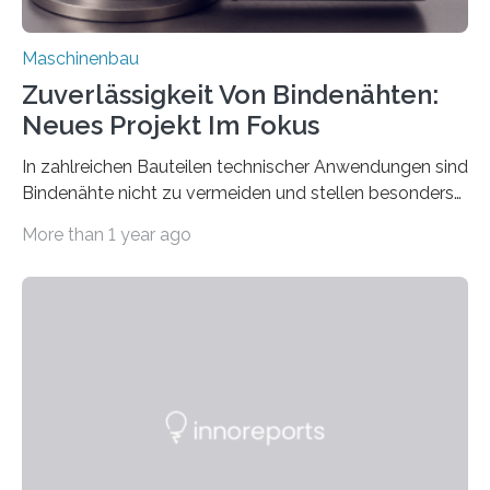
Maschinenbau
Zuverlässigkeit Von Bindenähten:
Neues Projekt Im Fokus
In zahlreichen Bauteilen technischer Anwendungen sind
Bindenähte nicht zu vermeiden und stellen besonders
bei Rezyklaten aufgrund der Vorgeschichte des
More than 1 year ago
Matrixmaterials eine große Herausforderung dar.
Zuverlässigkeitsexperten aus dem Fraunhofer-Institut
für Betriebsfestigkeit und Systemzuverlässigkeit LBF
möchten in dem Projekt »Design for Reliability –
Bindenähte in technischen Bauteilen« gemeinsam mit
Partnern grundlegende Zusammenhänge hinsichtlich
der Zuverlässigkeit von Bindenähten untersuchen.
Durch den verstärkten Einsatz von Rezyklaten
aufgrund der ELV-Verordnung der EU, wird die
Zuverlässigkeits- und Lebensdauerbewertung von