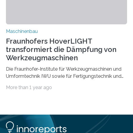
Rezyklaten besonders herausfordernd. Die
Vorgeschichte des Materialmix…
Maschinenbau
Fraunhofers HoverLIGHT
transformiert die Dämpfung von
Werkzeugmaschinen
Die Fraunhofer-Institute für Werkzeugmaschinen und
Umformtechnik IWU sowie für Fertigungstechnik und
Angewandte Materialforschung IFAM haben einen
More than 1 year ago
Durchbruch in der Materialforschung erzielt: Der
Verbundwerkstoff HoverLIGHT setzt neue Maßstäbe
für die Konstruktion von Werkzeugmaschinen. Durch
die Kombination von Aluminiumschaum und
partikelgefüllten Hohlkugeln erreicht HoverLIGHT einen
bisher unerreichten Eigenschaftsmix aus Leichtigkeit,