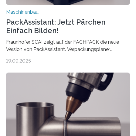
Maschinenbau
PackAssistant: Jetzt Pärchen
Einfach Bilden!
Fraunhofer SCAI zeigt auf der FACHPACK die neue
Version von PackAssistant. Verpackungsplaner
weltweit nutzen die Software in den Branchen
19.09.2025
Automobil, Maschinenbau und in der Zulieferindustrie.
Mit der Funktion Pärchenbildung lassen sich nun zwei
Teile als eine Einheit verpacken. Die Anordnung kann
der Benutzer vorgeben und erhält so mehr Kontrolle
über die Positionierung der Bauteile. Die ebenfalls neue
Automatisierungsschnittstelle dient dazu, die Software
besser in spezifische Unternehmensprozesse
einzubinden. Sankt Augustin – Zur Messe FACHPACK
vom 23. bis 25. September in Nürnberg…