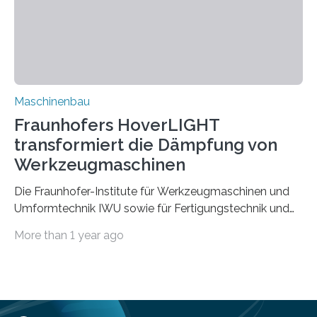
aufgrund der ELV-Verordnung der EU, wird die
Zuverlässigkeits- und Lebensdauerbewertung von
Rezyklaten besonders herausfordernd. Die
Vorgeschichte des Materialmix…
Maschinenbau
Fraunhofers HoverLIGHT
transformiert die Dämpfung von
Werkzeugmaschinen
Die Fraunhofer-Institute für Werkzeugmaschinen und
Umformtechnik IWU sowie für Fertigungstechnik und
Angewandte Materialforschung IFAM haben einen
More than 1 year ago
Durchbruch in der Materialforschung erzielt: Der
Verbundwerkstoff HoverLIGHT setzt neue Maßstäbe
für die Konstruktion von Werkzeugmaschinen. Durch
die Kombination von Aluminiumschaum und
partikelgefüllten Hohlkugeln erreicht HoverLIGHT einen