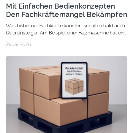
Mit Einfachen Bedienkonzepten
Den Fachkräftemangel Bekämpfen
Was bisher nur Fachkräfte konnten, schaffen bald auch
Quereinsteiger: Am Beispiel einer Falzmaschine hat ein
Forscher vom Fraunhofer IPA das Bedienkonzept der
29.09.2025
Mensch-Maschine-Schnittstelle so sehr vereinfacht,
dass nun auch Laien die Maschine umrüsten können.
Die zugrunde liegende Methodik lässt sich auf alle
anderen Maschinen übertragen. Eine Falzmaschine
umzurüsten ist ein Job für echte Profis. Eine solche
Maschine faltet in Druckereien Broschüren, Prospekte,
Landkarten und vieles mehr – mehrere Zehntausend
Exemplare pro Stunde. Je nach Maschinentyp und
Auftrag kann das Umrüsten…