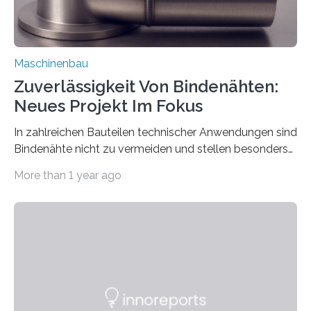
Maschinenbau
Zuverlässigkeit Von Bindenähten:
Neues Projekt Im Fokus
In zahlreichen Bauteilen technischer Anwendungen sind
Bindenähte nicht zu vermeiden und stellen besonders
bei Rezyklaten aufgrund der Vorgeschichte des
More than 1 year ago
Matrixmaterials eine große Herausforderung dar.
Zuverlässigkeitsexperten aus dem Fraunhofer-Institut
für Betriebsfestigkeit und Systemzuverlässigkeit LBF
möchten in dem Projekt »Design for Reliability –
Bindenähte in technischen Bauteilen« gemeinsam mit
Partnern grundlegende Zusammenhänge hinsichtlich
der Zuverlässigkeit von Bindenähten untersuchen.
Durch den verstärkten Einsatz von Rezyklaten