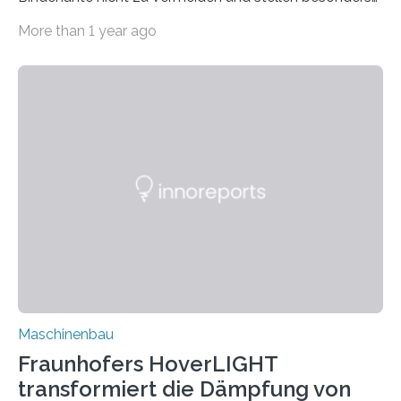
bei Rezyklaten aufgrund der Vorgeschichte des
More than 1 year ago
Matrixmaterials eine große Herausforderung dar.
Zuverlässigkeitsexperten aus dem Fraunhofer-Institut
für Betriebsfestigkeit und Systemzuverlässigkeit LBF
möchten in dem Projekt »Design for Reliability –
Bindenähte in technischen Bauteilen« gemeinsam mit
Partnern grundlegende Zusammenhänge hinsichtlich
der Zuverlässigkeit von Bindenähten untersuchen.
Durch den verstärkten Einsatz von Rezyklaten
aufgrund der ELV-Verordnung der EU, wird die
Zuverlässigkeits- und Lebensdauerbewertung von
Rezyklaten besonders herausfordernd. Die
Vorgeschichte des Materialmix…
Maschinenbau
Fraunhofers HoverLIGHT
transformiert die Dämpfung von