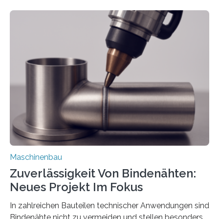
Mit der Funktion Pärchenbildung lassen sich nun zwei
Teile als eine Einheit verpacken. Die Anordnung kann
der Benutzer vorgeben und erhält so mehr Kontrolle
über die Positionierung der Bauteile. Die ebenfalls neue
Automatisierungsschnittstelle dient dazu, die Software
besser in spezifische Unternehmensprozesse
einzubinden. Sankt Augustin – Zur Messe FACHPACK
vom 23. bis 25. September in Nürnberg…
Maschinenbau
Zuverlässigkeit Von Bindenähten:
Neues Projekt Im Fokus
In zahlreichen Bauteilen technischer Anwendungen sind
Bindenähte nicht zu vermeiden und stellen besonders