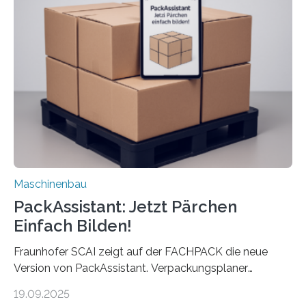
anderen Maschinen übertragen. Eine Falzmaschine
umzurüsten ist ein Job für echte Profis. Eine solche
Maschine faltet in Druckereien Broschüren, Prospekte,
Landkarten und vieles mehr – mehrere Zehntausend
Exemplare pro Stunde. Je nach Maschinentyp und
Auftrag kann das Umrüsten…
Maschinenbau
PackAssistant: Jetzt Pärchen
Einfach Bilden!
Fraunhofer SCAI zeigt auf der FACHPACK die neue
Version von PackAssistant. Verpackungsplaner
weltweit nutzen die Software in den Branchen
19.09.2025
Automobil, Maschinenbau und in der Zulieferindustrie.