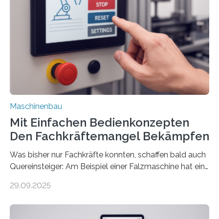
Maschinenbau
Mit Einfachen Bedienkonzepten
Den Fachkräftemangel Bekämpfen
Was bisher nur Fachkräfte konnten, schaffen bald auch
Quereinsteiger: Am Beispiel einer Falzmaschine hat ein
Forscher vom Fraunhofer IPA das Bedienkonzept der
29.09.2025
Mensch-Maschine-Schnittstelle so sehr vereinfacht,
dass nun auch Laien die Maschine umrüsten können.
Die zugrunde liegende Methodik lässt sich auf alle