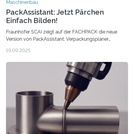
Maschinenbau
PackAssistant: Jetzt Pärchen
Einfach Bilden!
Fraunhofer SCAI zeigt auf der FACHPACK die neue
Version von PackAssistant. Verpackungsplaner
weltweit nutzen die Software in den Branchen
19.09.2025
Automobil, Maschinenbau und in der Zulieferindustrie.
Mit der Funktion Pärchenbildung lassen sich nun zwei
Teile als eine Einheit verpacken. Die Anordnung kann
der Benutzer vorgeben und erhält so mehr Kontrolle
über die Positionierung der Bauteile. Die ebenfalls neue
Automatisierungsschnittstelle dient dazu, die Software
besser in spezifische Unternehmensprozesse
einzubinden. Sankt Augustin – Zur Messe FACHPACK
vom 23. bis 25. September in Nürnberg…