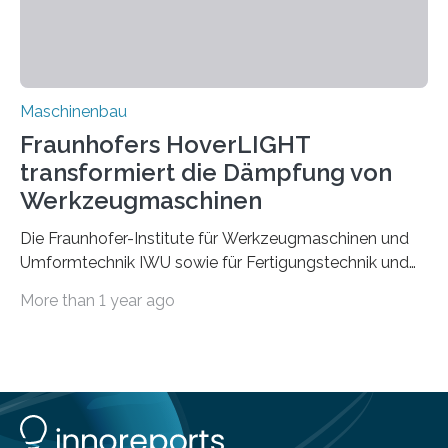
Rezyklaten besonders herausfordernd. Die
Vorgeschichte des Materialmix…
Maschinenbau
Fraunhofers HoverLIGHT
transformiert die Dämpfung von
Werkzeugmaschinen
Die Fraunhofer-Institute für Werkzeugmaschinen und
Umformtechnik IWU sowie für Fertigungstechnik und
Angewandte Materialforschung IFAM haben einen
More than 1 year ago
Durchbruch in der Materialforschung erzielt: Der
Verbundwerkstoff HoverLIGHT setzt neue Maßstäbe
für die Konstruktion von Werkzeugmaschinen. Durch
die Kombination von Aluminiumschaum und
partikelgefüllten Hohlkugeln erreicht HoverLIGHT einen
bisher unerreichten Eigenschaftsmix aus Leichtigkeit,