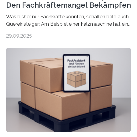
Den Fachkräftemangel Bekämpfen
Was bisher nur Fachkräfte konnten, schaffen bald auch
Quereinsteiger: Am Beispiel einer Falzmaschine hat ein
Forscher vom Fraunhofer IPA das Bedienkonzept der
29.09.2025
Mensch-Maschine-Schnittstelle so sehr vereinfacht,
dass nun auch Laien die Maschine umrüsten können.
Die zugrunde liegende Methodik lässt sich auf alle
anderen Maschinen übertragen. Eine Falzmaschine
umzurüsten ist ein Job für echte Profis. Eine solche
Maschine faltet in Druckereien Broschüren, Prospekte,
Landkarten und vieles mehr – mehrere Zehntausend
Exemplare pro Stunde. Je nach Maschinentyp und
Auftrag kann das Umrüsten…