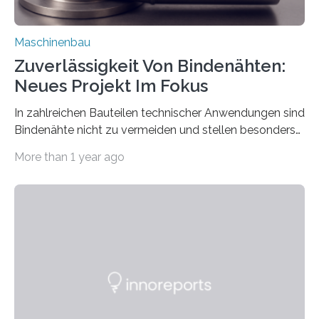
Maschinenbau
Zuverlässigkeit Von Bindenähten:
Neues Projekt Im Fokus
In zahlreichen Bauteilen technischer Anwendungen sind
Bindenähte nicht zu vermeiden und stellen besonders
bei Rezyklaten aufgrund der Vorgeschichte des
More than 1 year ago
Matrixmaterials eine große Herausforderung dar.
Zuverlässigkeitsexperten aus dem Fraunhofer-Institut
für Betriebsfestigkeit und Systemzuverlässigkeit LBF
möchten in dem Projekt »Design for Reliability –
Bindenähte in technischen Bauteilen« gemeinsam mit
Partnern grundlegende Zusammenhänge hinsichtlich
der Zuverlässigkeit von Bindenähten untersuchen.
Durch den verstärkten Einsatz von Rezyklaten
aufgrund der ELV-Verordnung der EU, wird die
Zuverlässigkeits- und Lebensdauerbewertung von