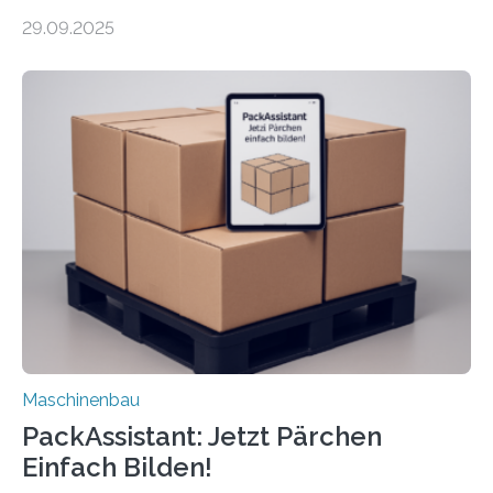
Forscher vom Fraunhofer IPA das Bedienkonzept der
29.09.2025
Mensch-Maschine-Schnittstelle so sehr vereinfacht,
dass nun auch Laien die Maschine umrüsten können.
Die zugrunde liegende Methodik lässt sich auf alle
anderen Maschinen übertragen. Eine Falzmaschine
umzurüsten ist ein Job für echte Profis. Eine solche
Maschine faltet in Druckereien Broschüren, Prospekte,
Landkarten und vieles mehr – mehrere Zehntausend
Exemplare pro Stunde. Je nach Maschinentyp und
Auftrag kann das Umrüsten…
Maschinenbau
PackAssistant: Jetzt Pärchen
Einfach Bilden!