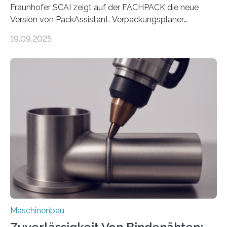
Fraunhofer SCAI zeigt auf der FACHPACK die neue
Version von PackAssistant. Verpackungsplaner
weltweit nutzen die Software in den Branchen
19.09.2025
Automobil, Maschinenbau und in der Zulieferindustrie.
Mit der Funktion Pärchenbildung lassen sich nun zwei
Teile als eine Einheit verpacken. Die Anordnung kann
der Benutzer vorgeben und erhält so mehr Kontrolle
über die Positionierung der Bauteile. Die ebenfalls neue
Automatisierungsschnittstelle dient dazu, die Software
besser in spezifische Unternehmensprozesse
einzubinden. Sankt Augustin – Zur Messe FACHPACK
vom 23. bis 25. September in Nürnberg…
Maschinenbau