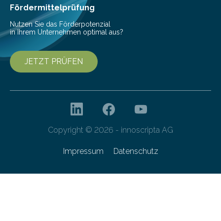
besser dämpft. Und das bei einer Gewichtseinsparung
Fördermittelprüfung
von 20…
Nutzen Sie das Förderpotenzial
in Ihrem Unternehmen optimal aus?
JETZT PRÜFEN
Copyright © 2026 - innoscripta AG
Impressum
Datenschutz