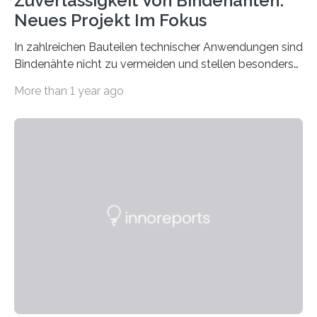
Zuverlässigkeit Von Bindenähten:
Neues Projekt Im Fokus
In zahlreichen Bauteilen technischer Anwendungen sind
Bindenähte nicht zu vermeiden und stellen besonders
bei Rezyklaten aufgrund der Vorgeschichte des
More than 1 year ago
Matrixmaterials eine große Herausforderung dar.
Zuverlässigkeitsexperten aus dem Fraunhofer-Institut
für Betriebsfestigkeit und Systemzuverlässigkeit LBF
möchten in dem Projekt »Design for Reliability –
Bindenähte in technischen Bauteilen« gemeinsam mit
Partnern grundlegende Zusammenhänge hinsichtlich
der Zuverlässigkeit von Bindenähten untersuchen.
Durch den verstärkten Einsatz von Rezyklaten
aufgrund der ELV-Verordnung der EU, wird die
Zuverlässigkeits- und Lebensdauerbewertung von
Rezyklaten besonders herausfordernd. Die
Vorgeschichte des Materialmix…