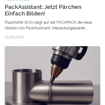
PackAssistant: Jetzt Pärchen
Einfach Bilden!
Fraunhofer SCAI zeigt auf der FACHPACK die neue
Version von PackAssistant. Verpackungsplaner
weltweit nutzen die Software in den Branchen
19.09.2025
Automobil, Maschinenbau und in der Zulieferindustrie.
Mit der Funktion Pärchenbildung lassen sich nun zwei
Teile als eine Einheit verpacken. Die Anordnung kann
der Benutzer vorgeben und erhält so mehr Kontrolle
über die Positionierung der Bauteile. Die ebenfalls neue
Automatisierungsschnittstelle dient dazu, die Software
besser in spezifische Unternehmensprozesse
einzubinden. Sankt Augustin – Zur Messe FACHPACK
vom 23. bis 25. September in Nürnberg…