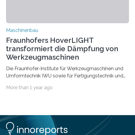
Rezyklaten besonders herausfordernd. Die
Vorgeschichte des Materialmix…
Maschinenbau
Fraunhofers HoverLIGHT
transformiert die Dämpfung von
Werkzeugmaschinen
Die Fraunhofer-Institute für Werkzeugmaschinen und
Umformtechnik IWU sowie für Fertigungstechnik und
Angewandte Materialforschung IFAM haben einen
More than 1 year ago
Durchbruch in der Materialforschung erzielt: Der
Verbundwerkstoff HoverLIGHT setzt neue Maßstäbe
für die Konstruktion von Werkzeugmaschinen. Durch
die Kombination von Aluminiumschaum und
partikelgefüllten Hohlkugeln erreicht HoverLIGHT einen
bisher unerreichten Eigenschaftsmix aus Leichtigkeit,
Steifigkeit und Schwingungsdämpfung. In einem