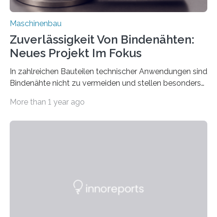
Maschinenbau
Zuverlässigkeit Von Bindenähten:
Neues Projekt Im Fokus
In zahlreichen Bauteilen technischer Anwendungen sind
Bindenähte nicht zu vermeiden und stellen besonders
bei Rezyklaten aufgrund der Vorgeschichte des
More than 1 year ago
Matrixmaterials eine große Herausforderung dar.
Zuverlässigkeitsexperten aus dem Fraunhofer-Institut
für Betriebsfestigkeit und Systemzuverlässigkeit LBF
möchten in dem Projekt »Design for Reliability –
Bindenähte in technischen Bauteilen« gemeinsam mit
Partnern grundlegende Zusammenhänge hinsichtlich
der Zuverlässigkeit von Bindenähten untersuchen.
Durch den verstärkten Einsatz von Rezyklaten
aufgrund der ELV-Verordnung der EU, wird die
Zuverlässigkeits- und Lebensdauerbewertung von