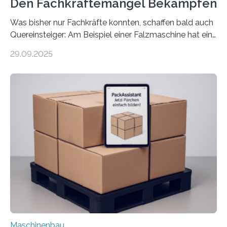
Den Fachkräftemangel Bekämpfen
Was bisher nur Fachkräfte konnten, schaffen bald auch
Quereinsteiger: Am Beispiel einer Falzmaschine hat ein
Forscher vom Fraunhofer IPA das Bedienkonzept der
29.09.2025
Mensch-Maschine-Schnittstelle so sehr vereinfacht,
dass nun auch Laien die Maschine umrüsten können.
Die zugrunde liegende Methodik lässt sich auf alle
anderen Maschinen übertragen. Eine Falzmaschine
umzurüsten ist ein Job für echte Profis. Eine solche
Maschine faltet in Druckereien Broschüren, Prospekte,
Landkarten und vieles mehr – mehrere Zehntausend
Exemplare pro Stunde. Je nach Maschinentyp und
Auftrag kann das Umrüsten…
Maschinenbau