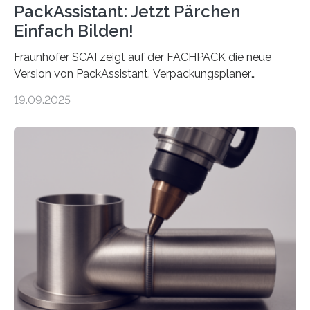
PackAssistant: Jetzt Pärchen
Einfach Bilden!
Fraunhofer SCAI zeigt auf der FACHPACK die neue
Version von PackAssistant. Verpackungsplaner
weltweit nutzen die Software in den Branchen
19.09.2025
Automobil, Maschinenbau und in der Zulieferindustrie.
Mit der Funktion Pärchenbildung lassen sich nun zwei
Teile als eine Einheit verpacken. Die Anordnung kann
der Benutzer vorgeben und erhält so mehr Kontrolle
über die Positionierung der Bauteile. Die ebenfalls neue
Automatisierungsschnittstelle dient dazu, die Software
besser in spezifische Unternehmensprozesse
einzubinden. Sankt Augustin – Zur Messe FACHPACK
vom 23. bis 25. September in Nürnberg…