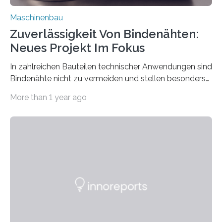
Maschinenbau
Zuverlässigkeit Von Bindenähten:
Neues Projekt Im Fokus
In zahlreichen Bauteilen technischer Anwendungen sind
Bindenähte nicht zu vermeiden und stellen besonders
bei Rezyklaten aufgrund der Vorgeschichte des
More than 1 year ago
Matrixmaterials eine große Herausforderung dar.
Zuverlässigkeitsexperten aus dem Fraunhofer-Institut
für Betriebsfestigkeit und Systemzuverlässigkeit LBF
möchten in dem Projekt »Design for Reliability –
Bindenähte in technischen Bauteilen« gemeinsam mit
Partnern grundlegende Zusammenhänge hinsichtlich
der Zuverlässigkeit von Bindenähten untersuchen.
Durch den verstärkten Einsatz von Rezyklaten
aufgrund der ELV-Verordnung der EU, wird die
Zuverlässigkeits- und Lebensdauerbewertung von
Rezyklaten besonders herausfordernd. Die