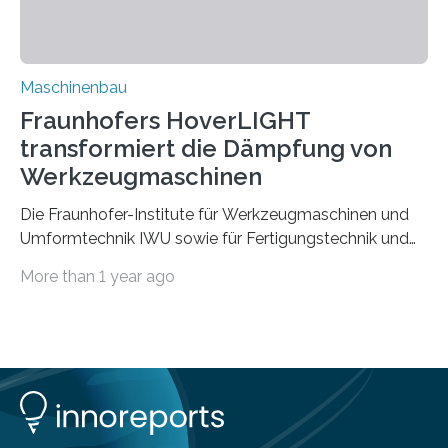
Vorgeschichte des Materialmix…
Maschinenbau
Fraunhofers HoverLIGHT
transformiert die Dämpfung von
Werkzeugmaschinen
Die Fraunhofer-Institute für Werkzeugmaschinen und
Umformtechnik IWU sowie für Fertigungstechnik und
Angewandte Materialforschung IFAM haben einen
More than 1 year ago
Durchbruch in der Materialforschung erzielt: Der
Verbundwerkstoff HoverLIGHT setzt neue Maßstäbe
für die Konstruktion von Werkzeugmaschinen. Durch
die Kombination von Aluminiumschaum und
partikelgefüllten Hohlkugeln erreicht HoverLIGHT einen
bisher unerreichten Eigenschaftsmix aus Leichtigkeit,
Steifigkeit und Schwingungsdämpfung. In einem