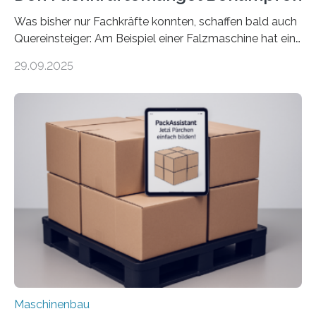
Was bisher nur Fachkräfte konnten, schaffen bald auch
Quereinsteiger: Am Beispiel einer Falzmaschine hat ein
Forscher vom Fraunhofer IPA das Bedienkonzept der
29.09.2025
Mensch-Maschine-Schnittstelle so sehr vereinfacht,
dass nun auch Laien die Maschine umrüsten können.
Die zugrunde liegende Methodik lässt sich auf alle
anderen Maschinen übertragen. Eine Falzmaschine
umzurüsten ist ein Job für echte Profis. Eine solche
Maschine faltet in Druckereien Broschüren, Prospekte,
Landkarten und vieles mehr – mehrere Zehntausend
Exemplare pro Stunde. Je nach Maschinentyp und
Auftrag kann das Umrüsten…
Maschinenbau