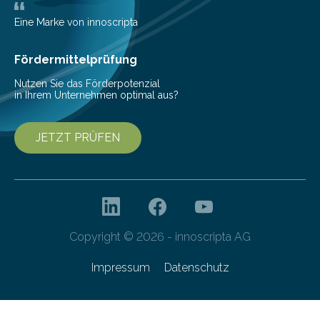
Gemeinschaftsprojekt mit einem Industriepartner
gelang nun erstmals der Nachweis, dass HoverLIGHT
Eine Marke von innoscripta
bei Serienmaschinen Schwingungen um den Faktor 3
besser dämpft. Und das bei einer Gewichtseinsparung
Fördermittelprüfung
von 20…
Nutzen Sie das Förderpotenzial
in Ihrem Unternehmen optimal aus?
JETZT PRÜFEN
Copyright © 2026 - innoscripta AG
Impressum
Datenschutz