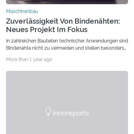
Maschinenbau
Zuverlässigkeit Von Bindenähten:
Neues Projekt Im Fokus
In zahlreichen Bauteilen technischer Anwendungen sind
Bindenähte nicht zu vermeiden und stellen besonders
bei Rezyklaten aufgrund der Vorgeschichte des
More than 1 year ago
Matrixmaterials eine große Herausforderung dar.
Zuverlässigkeitsexperten aus dem Fraunhofer-Institut
für Betriebsfestigkeit und Systemzuverlässigkeit LBF
möchten in dem Projekt »Design for Reliability –
Bindenähte in technischen Bauteilen« gemeinsam mit
Partnern grundlegende Zusammenhänge hinsichtlich
der Zuverlässigkeit von Bindenähten untersuchen.
Durch den verstärkten Einsatz von Rezyklaten
aufgrund der ELV-Verordnung der EU, wird die
Zuverlässigkeits- und Lebensdauerbewertung von