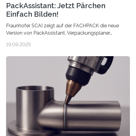
PackAssistant: Jetzt Pärchen
Einfach Bilden!
Fraunhofer SCAI zeigt auf der FACHPACK die neue
Version von PackAssistant. Verpackungsplaner
weltweit nutzen die Software in den Branchen
19.09.2025
Automobil, Maschinenbau und in der Zulieferindustrie.
Mit der Funktion Pärchenbildung lassen sich nun zwei
Teile als eine Einheit verpacken. Die Anordnung kann
der Benutzer vorgeben und erhält so mehr Kontrolle
über die Positionierung der Bauteile. Die ebenfalls neue
Automatisierungsschnittstelle dient dazu, die Software
besser in spezifische Unternehmensprozesse
einzubinden. Sankt Augustin – Zur Messe FACHPACK
vom 23. bis 25. September in Nürnberg…