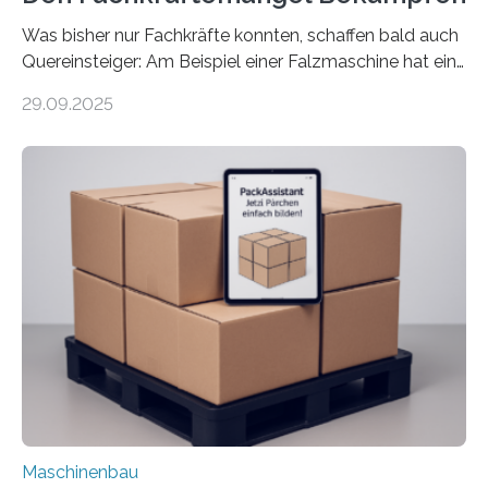
Was bisher nur Fachkräfte konnten, schaffen bald auch
Quereinsteiger: Am Beispiel einer Falzmaschine hat ein
Forscher vom Fraunhofer IPA das Bedienkonzept der
29.09.2025
Mensch-Maschine-Schnittstelle so sehr vereinfacht,
dass nun auch Laien die Maschine umrüsten können.
Die zugrunde liegende Methodik lässt sich auf alle
anderen Maschinen übertragen. Eine Falzmaschine
umzurüsten ist ein Job für echte Profis. Eine solche
Maschine faltet in Druckereien Broschüren, Prospekte,
Landkarten und vieles mehr – mehrere Zehntausend
Exemplare pro Stunde. Je nach Maschinentyp und
Auftrag kann das Umrüsten…
Maschinenbau