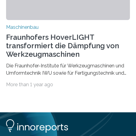
Rezyklaten besonders herausfordernd. Die
Vorgeschichte des Materialmix…
Maschinenbau
Fraunhofers HoverLIGHT
transformiert die Dämpfung von
Werkzeugmaschinen
Die Fraunhofer-Institute für Werkzeugmaschinen und
Umformtechnik IWU sowie für Fertigungstechnik und
Angewandte Materialforschung IFAM haben einen
More than 1 year ago
Durchbruch in der Materialforschung erzielt: Der
Verbundwerkstoff HoverLIGHT setzt neue Maßstäbe
für die Konstruktion von Werkzeugmaschinen. Durch
die Kombination von Aluminiumschaum und
partikelgefüllten Hohlkugeln erreicht HoverLIGHT einen
bisher unerreichten Eigenschaftsmix aus Leichtigkeit,
Steifigkeit und Schwingungsdämpfung. In einem