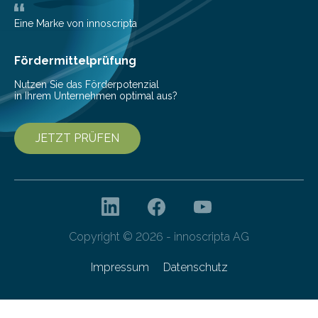
Gemeinschaftsprojekt mit einem Industriepartner
gelang nun erstmals der Nachweis, dass HoverLIGHT
Eine Marke von innoscripta
bei Serienmaschinen Schwingungen um den Faktor 3
besser dämpft. Und das bei einer Gewichtseinsparung
Fördermittelprüfung
von 20…
Nutzen Sie das Förderpotenzial
in Ihrem Unternehmen optimal aus?
JETZT PRÜFEN
Copyright © 2026 - innoscripta AG
Impressum
Datenschutz