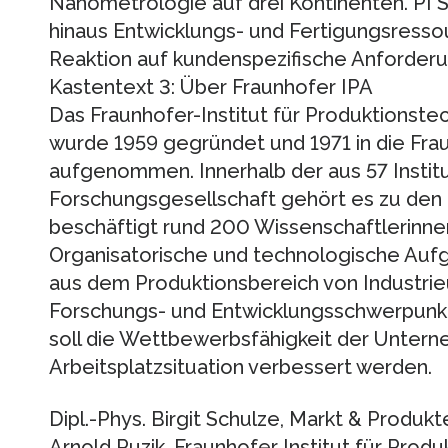
Nanometrologie auf drei Kontinenten. PI
hinaus Entwicklungs- und Fertigungsressou
Reaktion auf kundenspezifische Anforder
Kastentext 3: Über Fraunhofer IPA
Das Fraunhofer-Institut für Produktionste
wurde 1959 gegründet und 1971 in die Fra
aufgenommen. Innerhalb der aus 57 Insti
Forschungsgesellschaft gehört es zu den 
beschäftigt rund 200 Wissenschaftlerinne
Organisatorische und technologische Auf
aus dem Produktionsbereich von Industri
Forschungs- und Entwicklungsschwerpunkt
soll die Wettbewerbsfähigkeit der Untern
Arbeitsplatzsituation verbessert werden.
Dipl.-Phys. Birgit Schulze, Markt & Produkt
Arnold Puzik, Fraunhofer Institut für Prod