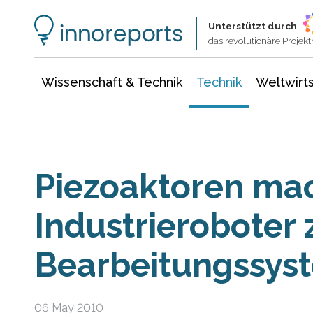
Wissenschaft & Technik
Informationstechnologie
Energie & Elektrotechnik
Unterstützt durch
das revolutionäre Proje
Wissenschaft & Technik
Technik
Weltwirts
Piezoaktoren ma
Industrieroboter
Bearbeitungssys
06 May 2010