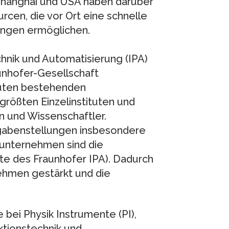
 Shanghai und USA haben darüber
rcen, die vor Ort eine schnelle
ungen ermöglichen.
chnik und Automatisierung (IPA)
unhofer-Gesellschaft
tuten bestehenden
größten Einzelinstituten und
n und Wissenschaftler.
gabenstellungen insbesondere
eunternehmen sind die
e des Fraunhofer IPA). Dadurch
ehmen gestärkt und die
e bei Physik Instrumente (PI),
uktionstechnik und