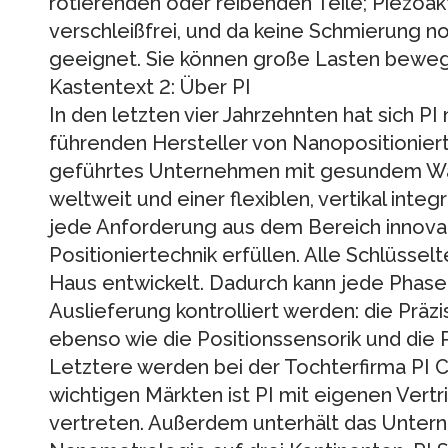
rotierenden oder reibenden Teile; Piezoa
verschleißfrei, und da keine Schmierung n
geeignet. Sie können große Lasten bewe
Kastentext 2: Über PI
In den letzten vier Jahrzehnten hat sich PI
führenden Hersteller von Nanopositionierte
geführtes Unternehmen mit gesundem Wa
weltweit und einer flexiblen, vertikal integ
jede Anforderung aus dem Bereich innovat
Positioniertechnik erfüllen. Alle Schlüss
Haus entwickelt. Dadurch kann jede Phase 
Auslieferung kontrolliert werden: die Präz
ebenso wie die Positionssensorik und die 
Letztere werden bei der Tochterfirma PI Ce
wichtigen Märkten ist PI mit eigenen Vert
vertreten. Außerdem unterhält das Unter