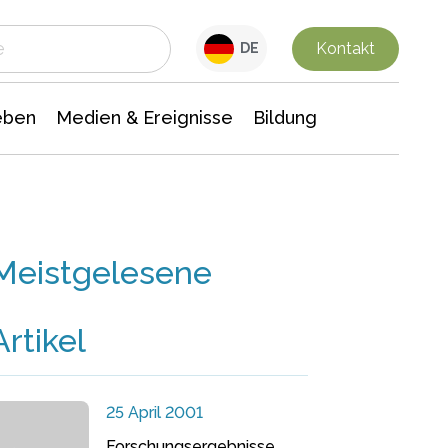
 Leben
Medien & Ereignisse
Interdisziplinäre Forschung
Veranstaltungsnachrichten
n Chemie
Gesellschaftswissenschaften
Kontakt
DE
eben
Medien & Ereignisse
Bildung
Meistgelesene
Artikel
25 April 2001
Forschungsergebnisse