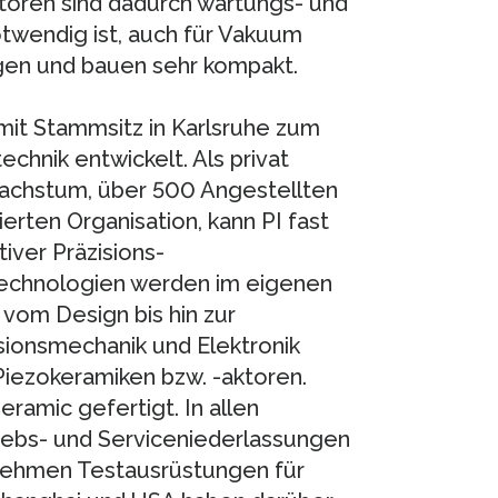
ktoren sind dadurch wartungs- und
otwendig ist, auch für Vakuum
gen und bauen sehr kompakt.
 mit Stammsitz in Karlsruhe zum
chnik entwickelt. Als privat
chstum, über 500 Angestellten
rierten Organisation, kann PI fast
iver Präzisions-
eltechnologien werden im eigenen
vom Design bis hin zur
isionsmechanik und Elektronik
Piezokeramiken bzw. -aktoren.
ramic gefertigt. In allen
riebs- und Serviceniederlassungen
nehmen Testausrüstungen für