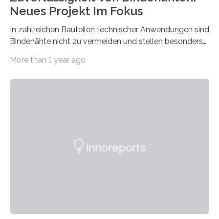
Neues Projekt Im Fokus
In zahlreichen Bauteilen technischer Anwendungen sind
Bindenähte nicht zu vermeiden und stellen besonders
bei Rezyklaten aufgrund der Vorgeschichte des
More than 1 year ago
Matrixmaterials eine große Herausforderung dar.
Zuverlässigkeitsexperten aus dem Fraunhofer-Institut
für Betriebsfestigkeit und Systemzuverlässigkeit LBF
möchten in dem Projekt »Design for Reliability –
Bindenähte in technischen Bauteilen« gemeinsam mit
Partnern grundlegende Zusammenhänge hinsichtlich
der Zuverlässigkeit von Bindenähten untersuchen.
Durch den verstärkten Einsatz von Rezyklaten
aufgrund der ELV-Verordnung der EU, wird die
Zuverlässigkeits- und Lebensdauerbewertung von
Rezyklaten besonders herausfordernd. Die
Vorgeschichte des Materialmix…