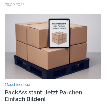
Forscher vom Fraunhofer IPA das Bedienkonzept der
29.09.2025
Mensch-Maschine-Schnittstelle so sehr vereinfacht,
dass nun auch Laien die Maschine umrüsten können.
Die zugrunde liegende Methodik lässt sich auf alle
anderen Maschinen übertragen. Eine Falzmaschine
umzurüsten ist ein Job für echte Profis. Eine solche
Maschine faltet in Druckereien Broschüren, Prospekte,
Landkarten und vieles mehr – mehrere Zehntausend
Exemplare pro Stunde. Je nach Maschinentyp und
Auftrag kann das Umrüsten…
Maschinenbau
PackAssistant: Jetzt Pärchen
Einfach Bilden!