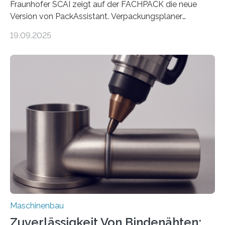
Fraunhofer SCAI zeigt auf der FACHPACK die neue
Version von PackAssistant. Verpackungsplaner
weltweit nutzen die Software in den Branchen
19.09.2025
Automobil, Maschinenbau und in der Zulieferindustrie.
Mit der Funktion Pärchenbildung lassen sich nun zwei
Teile als eine Einheit verpacken. Die Anordnung kann
der Benutzer vorgeben und erhält so mehr Kontrolle
über die Positionierung der Bauteile. Die ebenfalls neue
Automatisierungsschnittstelle dient dazu, die Software
besser in spezifische Unternehmensprozesse
einzubinden. Sankt Augustin – Zur Messe FACHPACK
vom 23. bis 25. September in Nürnberg…
Maschinenbau
Zuverlässigkeit Von Bindenähten: