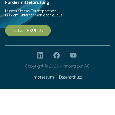
besser dämpft. Und das bei einer Gewichtseinsparung
Fördermittelprüfung
von 20…
Nutzen Sie das Förderpotenzial
in Ihrem Unternehmen optimal aus?
JETZT PRÜFEN
Copyright © 2026 - innoscripta AG
Impressum
Datenschutz