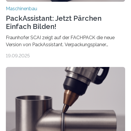
Maschinenbau
PackAssistant: Jetzt Pärchen
Einfach Bilden!
Fraunhofer SCAI zeigt auf der FACHPACK die neue
Version von PackAssistant. Verpackungsplaner
weltweit nutzen die Software in den Branchen
19.09.2025
Automobil, Maschinenbau und in der Zulieferindustrie.
Mit der Funktion Pärchenbildung lassen sich nun zwei
Teile als eine Einheit verpacken. Die Anordnung kann
der Benutzer vorgeben und erhält so mehr Kontrolle
über die Positionierung der Bauteile. Die ebenfalls neue
Automatisierungsschnittstelle dient dazu, die Software
besser in spezifische Unternehmensprozesse
einzubinden. Sankt Augustin – Zur Messe FACHPACK
vom 23. bis 25. September in Nürnberg…