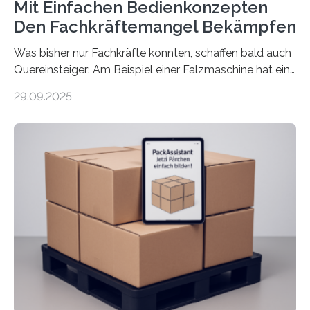
Mit Einfachen Bedienkonzepten
Den Fachkräftemangel Bekämpfen
Was bisher nur Fachkräfte konnten, schaffen bald auch
Quereinsteiger: Am Beispiel einer Falzmaschine hat ein
Forscher vom Fraunhofer IPA das Bedienkonzept der
29.09.2025
Mensch-Maschine-Schnittstelle so sehr vereinfacht,
dass nun auch Laien die Maschine umrüsten können.
Die zugrunde liegende Methodik lässt sich auf alle
anderen Maschinen übertragen. Eine Falzmaschine
umzurüsten ist ein Job für echte Profis. Eine solche
Maschine faltet in Druckereien Broschüren, Prospekte,
Landkarten und vieles mehr – mehrere Zehntausend
Exemplare pro Stunde. Je nach Maschinentyp und
Auftrag kann das Umrüsten…