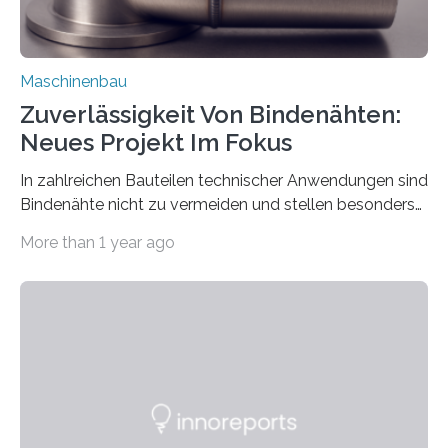
Maschinenbau
Zuverlässigkeit Von Bindenähten:
Neues Projekt Im Fokus
In zahlreichen Bauteilen technischer Anwendungen sind
Bindenähte nicht zu vermeiden und stellen besonders
bei Rezyklaten aufgrund der Vorgeschichte des
More than 1 year ago
Matrixmaterials eine große Herausforderung dar.
Zuverlässigkeitsexperten aus dem Fraunhofer-Institut
für Betriebsfestigkeit und Systemzuverlässigkeit LBF
möchten in dem Projekt »Design for Reliability –
Bindenähte in technischen Bauteilen« gemeinsam mit
Partnern grundlegende Zusammenhänge hinsichtlich
der Zuverlässigkeit von Bindenähten untersuchen.
Durch den verstärkten Einsatz von Rezyklaten
aufgrund der ELV-Verordnung der EU, wird die