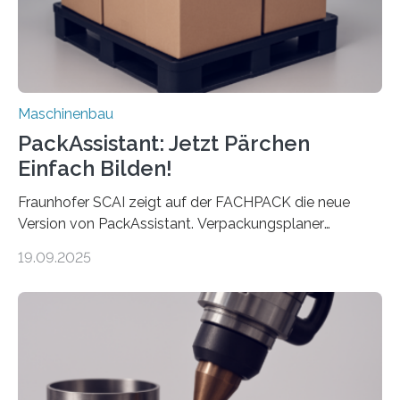
Maschinenbau
PackAssistant: Jetzt Pärchen
Einfach Bilden!
Fraunhofer SCAI zeigt auf der FACHPACK die neue
Version von PackAssistant. Verpackungsplaner
weltweit nutzen die Software in den Branchen
19.09.2025
Automobil, Maschinenbau und in der Zulieferindustrie.
Mit der Funktion Pärchenbildung lassen sich nun zwei
Teile als eine Einheit verpacken. Die Anordnung kann
der Benutzer vorgeben und erhält so mehr Kontrolle
über die Positionierung der Bauteile. Die ebenfalls neue
Automatisierungsschnittstelle dient dazu, die Software
besser in spezifische Unternehmensprozesse