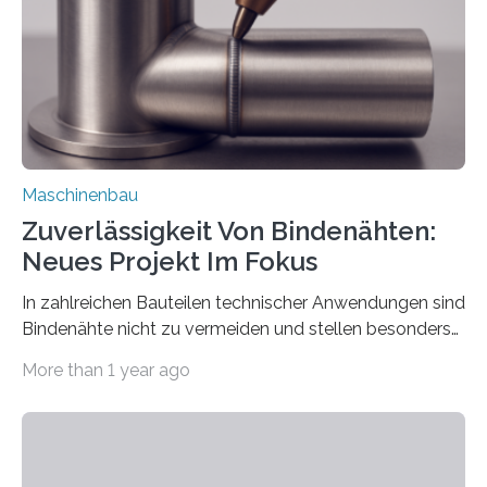
einzubinden. Sankt Augustin – Zur Messe FACHPACK
vom 23. bis 25. September in Nürnberg…
Maschinenbau
Zuverlässigkeit Von Bindenähten:
Neues Projekt Im Fokus
In zahlreichen Bauteilen technischer Anwendungen sind
Bindenähte nicht zu vermeiden und stellen besonders
bei Rezyklaten aufgrund der Vorgeschichte des
More than 1 year ago
Matrixmaterials eine große Herausforderung dar.
Zuverlässigkeitsexperten aus dem Fraunhofer-Institut
für Betriebsfestigkeit und Systemzuverlässigkeit LBF
möchten in dem Projekt »Design for Reliability –
Bindenähte in technischen Bauteilen« gemeinsam mit