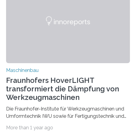
Partnern grundlegende Zusammenhänge hinsichtlich
der Zuverlässigkeit von Bindenähten untersuchen.
Durch den verstärkten Einsatz von Rezyklaten
aufgrund der ELV-Verordnung der EU, wird die
Zuverlässigkeits- und Lebensdauerbewertung von
Rezyklaten besonders herausfordernd. Die
Vorgeschichte des Materialmix…
Maschinenbau
Fraunhofers HoverLIGHT
transformiert die Dämpfung von
Werkzeugmaschinen
Die Fraunhofer-Institute für Werkzeugmaschinen und
Umformtechnik IWU sowie für Fertigungstechnik und
Angewandte Materialforschung IFAM haben einen
More than 1 year ago
Durchbruch in der Materialforschung erzielt: Der