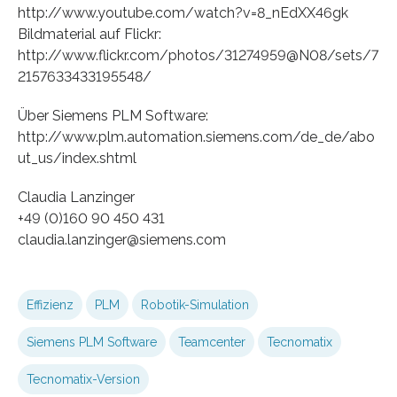
http://www.youtube.com/watch?v=8_nEdXX46gk
Bildmaterial auf Flickr:
http://www.flickr.com/photos/31274959@N08/sets/7
2157633433195548/
Über Siemens PLM Software:
http://www.plm.automation.siemens.com/de_de/abo
ut_us/index.shtml
Claudia Lanzinger
+49 (0)160 90 450 431
claudia.lanzinger@siemens.com
Effizienz
PLM
Robotik-Simulation
Siemens PLM Software
Teamcenter
Tecnomatix
Tecnomatix-Version