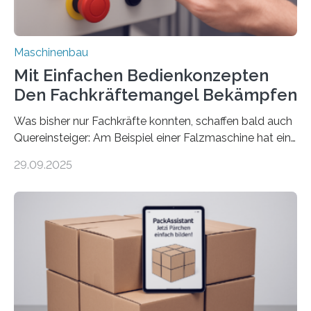
Maschinenbau
Mit Einfachen Bedienkonzepten
Den Fachkräftemangel Bekämpfen
Was bisher nur Fachkräfte konnten, schaffen bald auch
Quereinsteiger: Am Beispiel einer Falzmaschine hat ein
Forscher vom Fraunhofer IPA das Bedienkonzept der
29.09.2025
Mensch-Maschine-Schnittstelle so sehr vereinfacht,
dass nun auch Laien die Maschine umrüsten können.
Die zugrunde liegende Methodik lässt sich auf alle
anderen Maschinen übertragen. Eine Falzmaschine
umzurüsten ist ein Job für echte Profis. Eine solche
Maschine faltet in Druckereien Broschüren, Prospekte,
Landkarten und vieles mehr – mehrere Zehntausend
Exemplare pro Stunde. Je nach Maschinentyp und
Auftrag kann das Umrüsten…