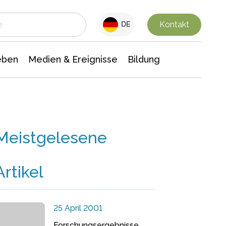
 Leben
Medien & Ereignisse
Interdisziplinäre Forschung
Veranstaltungsnachrichten
n Chemie
Gesellschaftswissenschaften
Kontakt
DE
eben
Medien & Ereignisse
Bildung
Meistgelesene
Artikel
25 April 2001
Forschungsergebnisse