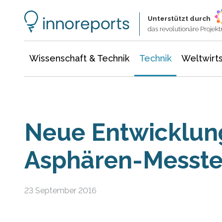
Wissenschaft & Technik
Informationstechnologie
Energie & Elektrotechnik
Unterstützt durch
das revolutionäre Proje
Wissenschaft & Technik
Technik
Weltwirts
Neue Entwicklung
Asphären-Messte
23 September 2016