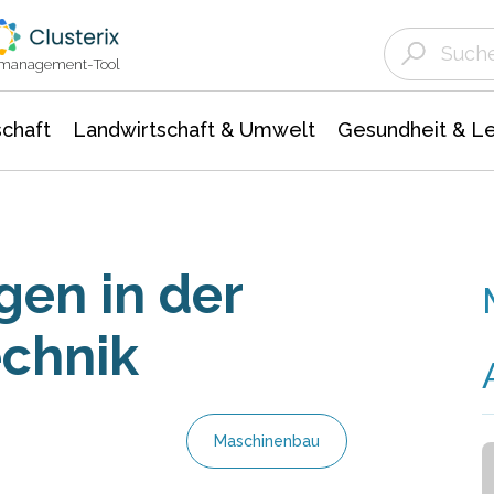
Landwirtschaft & Umwelt
Gesundheit &
Agrar- Forstwissenschaften
Unternehmensmeldungen
Biowissenschafte
Ökologie Umwelt- Naturschutz
ktmanagement-Tool
chaft
Landwirtschaft & Umwelt
Gesundheit & L
en in der
chnik
Maschinenbau