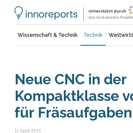
Wissenschaft & Technik
Informationstechnologie
Energie & Elektrotechnik
Unterstützt durch
das revolutionäre Proje
Wissenschaft & Technik
Technik
Weltwirts
Neue CNC in der
Kompaktklasse v
für Fräsaufgaben
11 April 2011