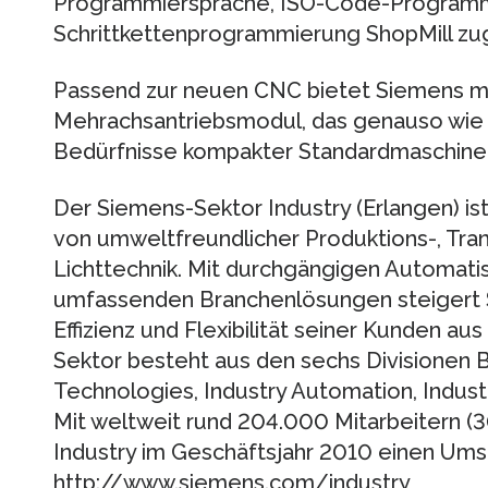
Programmiersprache, ISO-Code-Programm
Schrittkettenprogrammierung ShopMill zug
Passend zur neuen CNC bietet Siemens mi
Mehrachsantriebsmodul, das genauso wie
Bedürfnisse kompakter Standardmaschinen
Der Siemens-Sektor Industry (Erlangen) is
von umweltfreundlicher Produktions-, Tra
Lichttechnik. Mit durchgängigen Automati
umfassenden Branchenlösungen steigert S
Effizienz und Flexibilität seiner Kunden aus
Sektor besteht aus den sechs Divisionen B
Technologies, Industry Automation, Industr
Mit weltweit rund 204.000 Mitarbeitern (
Industry im Geschäftsjahr 2010 einen Umsa
http://www.siemens.com/industry