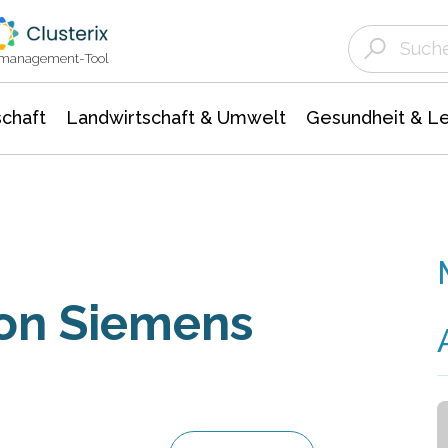
Landwirtschaft & Umwelt
Gesundheit &
Agrar- Forstwissenschaften
Unternehmensmeldungen
Biowissenschafte
Ökologie Umwelt- Naturschutz
ktmanagement-Tool
chaft
Landwirtschaft & Umwelt
Gesundheit & L
on Siemens