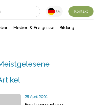
 Leben
Medien & Ereignisse
Interdisziplinäre Forschung
Veranstaltungsnachrichten
n Chemie
Gesellschaftswissenschaften
Kontakt
DE
eben
Medien & Ereignisse
Bildung
Meistgelesene
Artikel
25 April 2001
Forschungsergebnisse