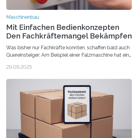
Maschinenbau
Mit Einfachen Bedienkonzepten
Den Fachkräftemangel Bekämpfen
Was bisher nur Fachkräfte konnten, schaffen bald auch
Quereinsteiger: Am Beispiel einer Falzmaschine hat ein
Forscher vom Fraunhofer IPA das Bedienkonzept der
29.09.2025
Mensch-Maschine-Schnittstelle so sehr vereinfacht,
dass nun auch Laien die Maschine umrüsten können.
Die zugrunde liegende Methodik lässt sich auf alle
anderen Maschinen übertragen. Eine Falzmaschine
umzurüsten ist ein Job für echte Profis. Eine solche
Maschine faltet in Druckereien Broschüren, Prospekte,
Landkarten und vieles mehr – mehrere Zehntausend
Exemplare pro Stunde. Je nach Maschinentyp und
Auftrag kann das Umrüsten…