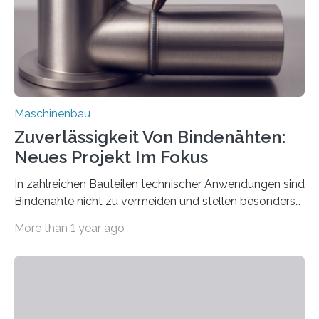
vom 23. bis 25. September in Nürnberg…
Maschinenbau
Zuverlässigkeit Von Bindenähten:
Neues Projekt Im Fokus
In zahlreichen Bauteilen technischer Anwendungen sind
Bindenähte nicht zu vermeiden und stellen besonders
bei Rezyklaten aufgrund der Vorgeschichte des
More than 1 year ago
Matrixmaterials eine große Herausforderung dar.
Zuverlässigkeitsexperten aus dem Fraunhofer-Institut
für Betriebsfestigkeit und Systemzuverlässigkeit LBF
möchten in dem Projekt »Design for Reliability –
Bindenähte in technischen Bauteilen« gemeinsam mit