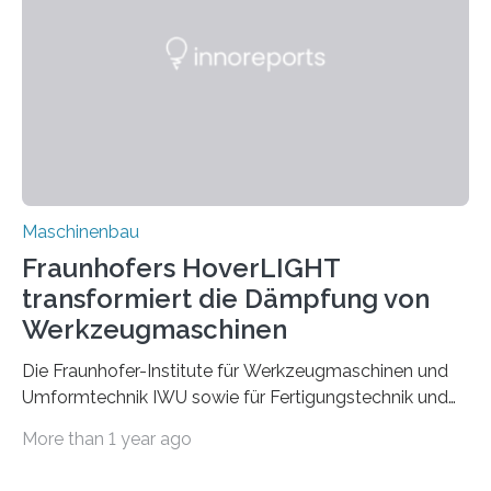
Partnern grundlegende Zusammenhänge hinsichtlich
der Zuverlässigkeit von Bindenähten untersuchen.
Durch den verstärkten Einsatz von Rezyklaten
aufgrund der ELV-Verordnung der EU, wird die
Zuverlässigkeits- und Lebensdauerbewertung von
Rezyklaten besonders herausfordernd. Die
Vorgeschichte des Materialmix…
Maschinenbau
Fraunhofers HoverLIGHT
transformiert die Dämpfung von
Werkzeugmaschinen
Die Fraunhofer-Institute für Werkzeugmaschinen und
Umformtechnik IWU sowie für Fertigungstechnik und
Angewandte Materialforschung IFAM haben einen
More than 1 year ago
Durchbruch in der Materialforschung erzielt: Der
Verbundwerkstoff HoverLIGHT setzt neue Maßstäbe