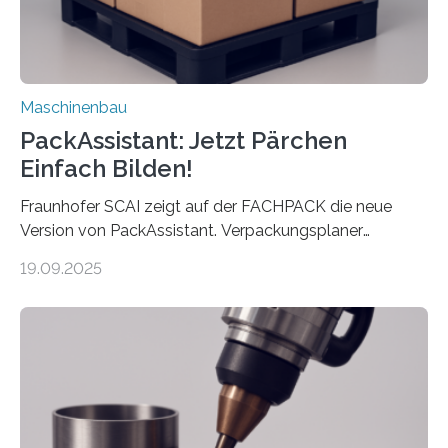
Maschinenbau
PackAssistant: Jetzt Pärchen
Einfach Bilden!
Fraunhofer SCAI zeigt auf der FACHPACK die neue
Version von PackAssistant. Verpackungsplaner
weltweit nutzen die Software in den Branchen
19.09.2025
Automobil, Maschinenbau und in der Zulieferindustrie.
Mit der Funktion Pärchenbildung lassen sich nun zwei
Teile als eine Einheit verpacken. Die Anordnung kann
der Benutzer vorgeben und erhält so mehr Kontrolle
über die Positionierung der Bauteile. Die ebenfalls neue
Automatisierungsschnittstelle dient dazu, die Software
besser in spezifische Unternehmensprozesse
einzubinden. Sankt Augustin – Zur Messe FACHPACK