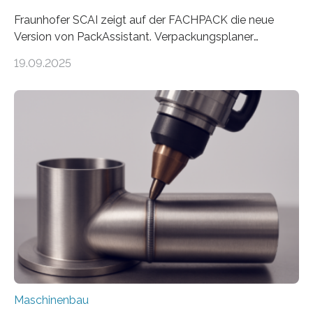
Fraunhofer SCAI zeigt auf der FACHPACK die neue
Version von PackAssistant. Verpackungsplaner
weltweit nutzen die Software in den Branchen
19.09.2025
Automobil, Maschinenbau und in der Zulieferindustrie.
Mit der Funktion Pärchenbildung lassen sich nun zwei
Teile als eine Einheit verpacken. Die Anordnung kann
der Benutzer vorgeben und erhält so mehr Kontrolle
über die Positionierung der Bauteile. Die ebenfalls neue
Automatisierungsschnittstelle dient dazu, die Software
besser in spezifische Unternehmensprozesse
einzubinden. Sankt Augustin – Zur Messe FACHPACK
vom 23. bis 25. September in Nürnberg…
Maschinenbau