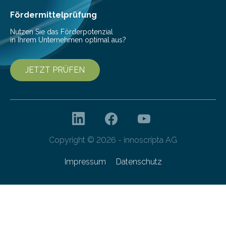
bei Serienmaschinen Schwingungen um den Faktor 3
besser dämpft. Und das bei einer Gewichtseinsparung
Fördermittelprüfung
von 20…
Nutzen Sie das Förderpotenzial
in Ihrem Unternehmen optimal aus?
JETZT PRÜFEN
Copyright © 2026 - innoscripta AG
Impressum
Datenschutz