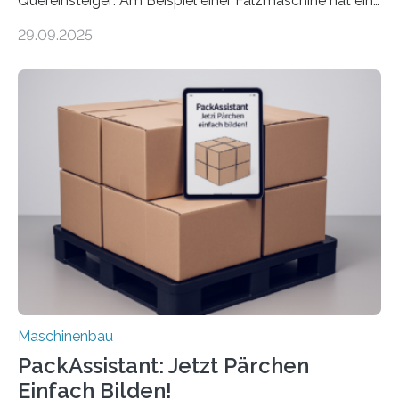
Quereinsteiger: Am Beispiel einer Falzmaschine hat ein
Forscher vom Fraunhofer IPA das Bedienkonzept der
29.09.2025
Mensch-Maschine-Schnittstelle so sehr vereinfacht,
dass nun auch Laien die Maschine umrüsten können.
Die zugrunde liegende Methodik lässt sich auf alle
anderen Maschinen übertragen. Eine Falzmaschine
umzurüsten ist ein Job für echte Profis. Eine solche
Maschine faltet in Druckereien Broschüren, Prospekte,
Landkarten und vieles mehr – mehrere Zehntausend
Exemplare pro Stunde. Je nach Maschinentyp und
Auftrag kann das Umrüsten…
Maschinenbau
PackAssistant: Jetzt Pärchen
Einfach Bilden!