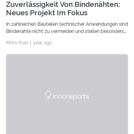
Zuverlässigkeit Von Bindenähten:
Neues Projekt Im Fokus
In zahlreichen Bauteilen technischer Anwendungen sind
Bindenähte nicht zu vermeiden und stellen besonders
bei Rezyklaten aufgrund der Vorgeschichte des
More than 1 year ago
Matrixmaterials eine große Herausforderung dar.
Zuverlässigkeitsexperten aus dem Fraunhofer-Institut
für Betriebsfestigkeit und Systemzuverlässigkeit LBF
möchten in dem Projekt »Design for Reliability –
Bindenähte in technischen Bauteilen« gemeinsam mit
Partnern grundlegende Zusammenhänge hinsichtlich
der Zuverlässigkeit von Bindenähten untersuchen.
Durch den verstärkten Einsatz von Rezyklaten
aufgrund der ELV-Verordnung der EU, wird die
Zuverlässigkeits- und Lebensdauerbewertung von
Rezyklaten besonders herausfordernd. Die
Vorgeschichte des Materialmix…