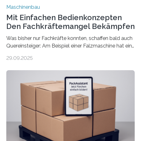
Maschinenbau
Mit Einfachen Bedienkonzepten
Den Fachkräftemangel Bekämpfen
Was bisher nur Fachkräfte konnten, schaffen bald auch
Quereinsteiger: Am Beispiel einer Falzmaschine hat ein
Forscher vom Fraunhofer IPA das Bedienkonzept der
29.09.2025
Mensch-Maschine-Schnittstelle so sehr vereinfacht,
dass nun auch Laien die Maschine umrüsten können.
Die zugrunde liegende Methodik lässt sich auf alle
anderen Maschinen übertragen. Eine Falzmaschine
umzurüsten ist ein Job für echte Profis. Eine solche
Maschine faltet in Druckereien Broschüren, Prospekte,
Landkarten und vieles mehr – mehrere Zehntausend
Exemplare pro Stunde. Je nach Maschinentyp und
Auftrag kann das Umrüsten…