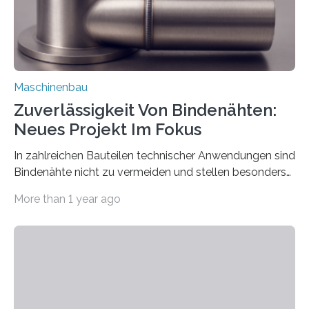
Maschinenbau
Zuverlässigkeit Von Bindenähten:
Neues Projekt Im Fokus
In zahlreichen Bauteilen technischer Anwendungen sind
Bindenähte nicht zu vermeiden und stellen besonders
bei Rezyklaten aufgrund der Vorgeschichte des
More than 1 year ago
Matrixmaterials eine große Herausforderung dar.
Zuverlässigkeitsexperten aus dem Fraunhofer-Institut
für Betriebsfestigkeit und Systemzuverlässigkeit LBF
möchten in dem Projekt »Design for Reliability –
Bindenähte in technischen Bauteilen« gemeinsam mit
Partnern grundlegende Zusammenhänge hinsichtlich
der Zuverlässigkeit von Bindenähten untersuchen.