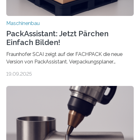
Maschinenbau
PackAssistant: Jetzt Pärchen
Einfach Bilden!
Fraunhofer SCAI zeigt auf der FACHPACK die neue
Version von PackAssistant. Verpackungsplaner
weltweit nutzen die Software in den Branchen
19.09.2025
Automobil, Maschinenbau und in der Zulieferindustrie.
Mit der Funktion Pärchenbildung lassen sich nun zwei
Teile als eine Einheit verpacken. Die Anordnung kann
der Benutzer vorgeben und erhält so mehr Kontrolle
über die Positionierung der Bauteile. Die ebenfalls neue
Automatisierungsschnittstelle dient dazu, die Software
besser in spezifische Unternehmensprozesse
einzubinden. Sankt Augustin – Zur Messe FACHPACK
vom 23. bis 25. September in Nürnberg…