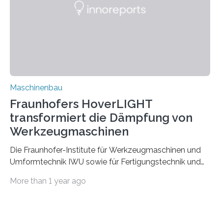
Durch den verstärkten Einsatz von Rezyklaten
aufgrund der ELV-Verordnung der EU, wird die
Zuverlässigkeits- und Lebensdauerbewertung von
Rezyklaten besonders herausfordernd. Die
Vorgeschichte des Materialmix…
Maschinenbau
Fraunhofers HoverLIGHT
transformiert die Dämpfung von
Werkzeugmaschinen
Die Fraunhofer-Institute für Werkzeugmaschinen und
Umformtechnik IWU sowie für Fertigungstechnik und
Angewandte Materialforschung IFAM haben einen
More than 1 year ago
Durchbruch in der Materialforschung erzielt: Der
Verbundwerkstoff HoverLIGHT setzt neue Maßstäbe
für die Konstruktion von Werkzeugmaschinen. Durch