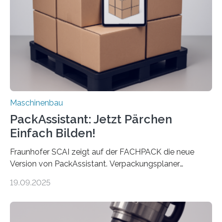
Landkarten und vieles mehr – mehrere Zehntausend
Exemplare pro Stunde. Je nach Maschinentyp und
Auftrag kann das Umrüsten…
Maschinenbau
PackAssistant: Jetzt Pärchen
Einfach Bilden!
Fraunhofer SCAI zeigt auf der FACHPACK die neue
Version von PackAssistant. Verpackungsplaner
weltweit nutzen die Software in den Branchen
19.09.2025
Automobil, Maschinenbau und in der Zulieferindustrie.
Mit der Funktion Pärchenbildung lassen sich nun zwei
Teile als eine Einheit verpacken. Die Anordnung kann