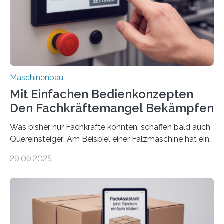
Maschinenbau
Mit Einfachen Bedienkonzepten
Den Fachkräftemangel Bekämpfen
Was bisher nur Fachkräfte konnten, schaffen bald auch
Quereinsteiger: Am Beispiel einer Falzmaschine hat ein
Forscher vom Fraunhofer IPA das Bedienkonzept der
29.09.2025
Mensch-Maschine-Schnittstelle so sehr vereinfacht,
dass nun auch Laien die Maschine umrüsten können.
Die zugrunde liegende Methodik lässt sich auf alle
anderen Maschinen übertragen. Eine Falzmaschine
umzurüsten ist ein Job für echte Profis. Eine solche
Maschine faltet in Druckereien Broschüren, Prospekte,