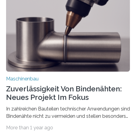
der Benutzer vorgeben und erhält so mehr Kontrolle
über die Positionierung der Bauteile. Die ebenfalls neue
Automatisierungsschnittstelle dient dazu, die Software
besser in spezifische Unternehmensprozesse
einzubinden. Sankt Augustin – Zur Messe FACHPACK
vom 23. bis 25. September in Nürnberg…
Maschinenbau
Zuverlässigkeit Von Bindenähten:
Neues Projekt Im Fokus
In zahlreichen Bauteilen technischer Anwendungen sind
Bindenähte nicht zu vermeiden und stellen besonders
bei Rezyklaten aufgrund der Vorgeschichte des
More than 1 year ago
Matrixmaterials eine große Herausforderung dar.