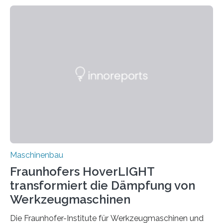
Zuverlässigkeitsexperten aus dem Fraunhofer-Institut
für Betriebsfestigkeit und Systemzuverlässigkeit LBF
möchten in dem Projekt »Design for Reliability –
Bindenähte in technischen Bauteilen« gemeinsam mit
Partnern grundlegende Zusammenhänge hinsichtlich
der Zuverlässigkeit von Bindenähten untersuchen.
Durch den verstärkten Einsatz von Rezyklaten
aufgrund der ELV-Verordnung der EU, wird die
Zuverlässigkeits- und Lebensdauerbewertung von
Rezyklaten besonders herausfordernd. Die
Vorgeschichte des Materialmix…
Maschinenbau
Fraunhofers HoverLIGHT
transformiert die Dämpfung von
Werkzeugmaschinen
Die Fraunhofer-Institute für Werkzeugmaschinen und