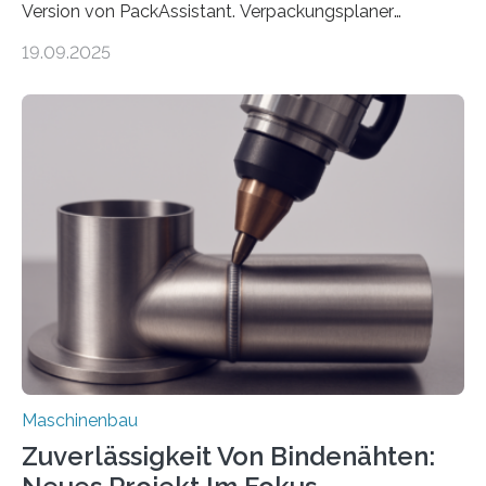
Version von PackAssistant. Verpackungsplaner
weltweit nutzen die Software in den Branchen
19.09.2025
Automobil, Maschinenbau und in der Zulieferindustrie.
Mit der Funktion Pärchenbildung lassen sich nun zwei
Teile als eine Einheit verpacken. Die Anordnung kann
der Benutzer vorgeben und erhält so mehr Kontrolle
über die Positionierung der Bauteile. Die ebenfalls neue
Automatisierungsschnittstelle dient dazu, die Software
besser in spezifische Unternehmensprozesse
einzubinden. Sankt Augustin – Zur Messe FACHPACK
vom 23. bis 25. September in Nürnberg…
Maschinenbau
Zuverlässigkeit Von Bindenähten: