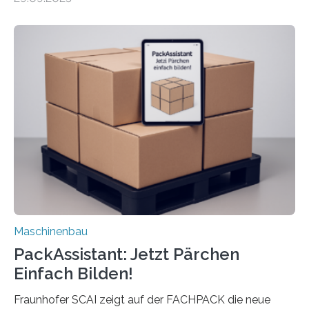
Mensch-Maschine-Schnittstelle so sehr vereinfacht,
dass nun auch Laien die Maschine umrüsten können.
Die zugrunde liegende Methodik lässt sich auf alle
anderen Maschinen übertragen. Eine Falzmaschine
umzurüsten ist ein Job für echte Profis. Eine solche
Maschine faltet in Druckereien Broschüren, Prospekte,
Landkarten und vieles mehr – mehrere Zehntausend
Exemplare pro Stunde. Je nach Maschinentyp und
Auftrag kann das Umrüsten…
Maschinenbau
PackAssistant: Jetzt Pärchen
Einfach Bilden!
Fraunhofer SCAI zeigt auf der FACHPACK die neue