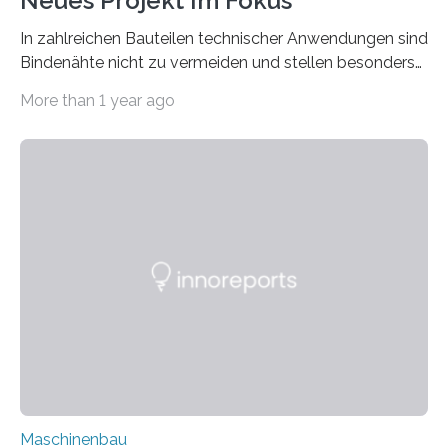
Neues Projekt Im Fokus
In zahlreichen Bauteilen technischer Anwendungen sind
Bindenähte nicht zu vermeiden und stellen besonders
bei Rezyklaten aufgrund der Vorgeschichte des
More than 1 year ago
Matrixmaterials eine große Herausforderung dar.
Zuverlässigkeitsexperten aus dem Fraunhofer-Institut
für Betriebsfestigkeit und Systemzuverlässigkeit LBF
möchten in dem Projekt »Design for Reliability –
Bindenähte in technischen Bauteilen« gemeinsam mit
Partnern grundlegende Zusammenhänge hinsichtlich
der Zuverlässigkeit von Bindenähten untersuchen.
Durch den verstärkten Einsatz von Rezyklaten
aufgrund der ELV-Verordnung der EU, wird die
Zuverlässigkeits- und Lebensdauerbewertung von
Rezyklaten besonders herausfordernd. Die
Vorgeschichte des Materialmix…
Maschinenbau