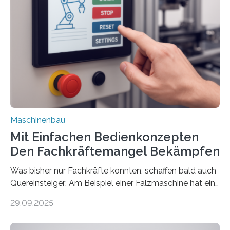
Maschinenbau
Mit Einfachen Bedienkonzepten
Den Fachkräftemangel Bekämpfen
Was bisher nur Fachkräfte konnten, schaffen bald auch
Quereinsteiger: Am Beispiel einer Falzmaschine hat ein
Forscher vom Fraunhofer IPA das Bedienkonzept der
29.09.2025
Mensch-Maschine-Schnittstelle so sehr vereinfacht,
dass nun auch Laien die Maschine umrüsten können.