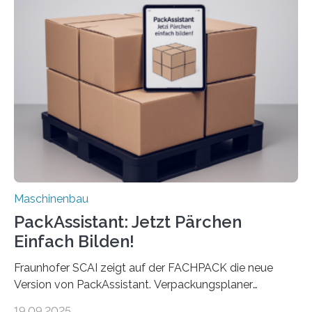
Die zugrunde liegende Methodik lässt sich auf alle
anderen Maschinen übertragen. Eine Falzmaschine
umzurüsten ist ein Job für echte Profis. Eine solche
Maschine faltet in Druckereien Broschüren, Prospekte,
Landkarten und vieles mehr – mehrere Zehntausend
Exemplare pro Stunde. Je nach Maschinentyp und
Auftrag kann das Umrüsten…
Maschinenbau
PackAssistant: Jetzt Pärchen
Einfach Bilden!
Fraunhofer SCAI zeigt auf der FACHPACK die neue
Version von PackAssistant. Verpackungsplaner
weltweit nutzen die Software in den Branchen
19.09.2025