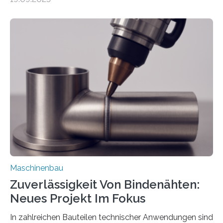
Automobil, Maschinenbau und in der Zulieferindustrie.
Mit der Funktion Pärchenbildung lassen sich nun zwei
Teile als eine Einheit verpacken. Die Anordnung kann
der Benutzer vorgeben und erhält so mehr Kontrolle
über die Positionierung der Bauteile. Die ebenfalls neue
Automatisierungsschnittstelle dient dazu, die Software
besser in spezifische Unternehmensprozesse
einzubinden. Sankt Augustin – Zur Messe FACHPACK
vom 23. bis 25. September in Nürnberg…
Maschinenbau
Zuverlässigkeit Von Bindenähten:
Neues Projekt Im Fokus
In zahlreichen Bauteilen technischer Anwendungen sind