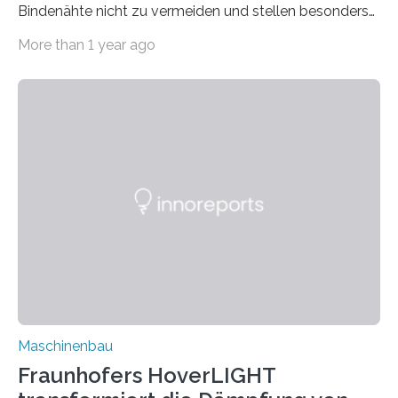
Bindenähte nicht zu vermeiden und stellen besonders
bei Rezyklaten aufgrund der Vorgeschichte des
More than 1 year ago
Matrixmaterials eine große Herausforderung dar.
Zuverlässigkeitsexperten aus dem Fraunhofer-Institut
für Betriebsfestigkeit und Systemzuverlässigkeit LBF
möchten in dem Projekt »Design for Reliability –
Bindenähte in technischen Bauteilen« gemeinsam mit
Partnern grundlegende Zusammenhänge hinsichtlich
der Zuverlässigkeit von Bindenähten untersuchen.
Durch den verstärkten Einsatz von Rezyklaten
aufgrund der ELV-Verordnung der EU, wird die
Zuverlässigkeits- und Lebensdauerbewertung von
Rezyklaten besonders herausfordernd. Die
Vorgeschichte des Materialmix…
Maschinenbau
Fraunhofers HoverLIGHT