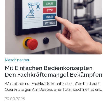
Maschinenbau
Mit Einfachen Bedienkonzepten
Den Fachkräftemangel Bekämpfen
Was bisher nur Fachkräfte konnten, schaffen bald auch
Quereinsteiger: Am Beispiel einer Falzmaschine hat ein
Forscher vom Fraunhofer IPA das Bedienkonzept der
29.09.2025
Mensch-Maschine-Schnittstelle so sehr vereinfacht,
dass nun auch Laien die Maschine umrüsten können.