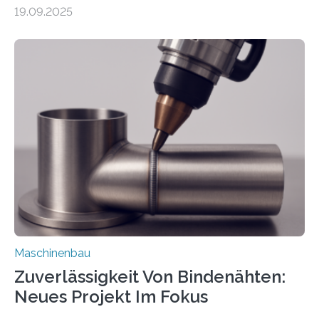
weltweit nutzen die Software in den Branchen
19.09.2025
Automobil, Maschinenbau und in der Zulieferindustrie.
Mit der Funktion Pärchenbildung lassen sich nun zwei
Teile als eine Einheit verpacken. Die Anordnung kann
der Benutzer vorgeben und erhält so mehr Kontrolle
über die Positionierung der Bauteile. Die ebenfalls neue
Automatisierungsschnittstelle dient dazu, die Software
besser in spezifische Unternehmensprozesse
einzubinden. Sankt Augustin – Zur Messe FACHPACK
vom 23. bis 25. September in Nürnberg…
Maschinenbau
Zuverlässigkeit Von Bindenähten:
Neues Projekt Im Fokus