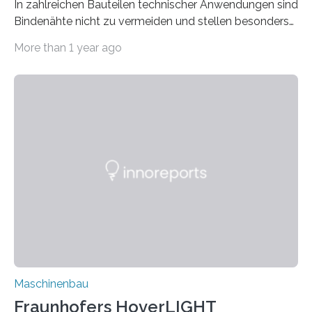
In zahlreichen Bauteilen technischer Anwendungen sind
Bindenähte nicht zu vermeiden und stellen besonders
bei Rezyklaten aufgrund der Vorgeschichte des
More than 1 year ago
Matrixmaterials eine große Herausforderung dar.
Zuverlässigkeitsexperten aus dem Fraunhofer-Institut
für Betriebsfestigkeit und Systemzuverlässigkeit LBF
möchten in dem Projekt »Design for Reliability –
Bindenähte in technischen Bauteilen« gemeinsam mit
Partnern grundlegende Zusammenhänge hinsichtlich
der Zuverlässigkeit von Bindenähten untersuchen.
Durch den verstärkten Einsatz von Rezyklaten
aufgrund der ELV-Verordnung der EU, wird die
Zuverlässigkeits- und Lebensdauerbewertung von
Rezyklaten besonders herausfordernd. Die
Vorgeschichte des Materialmix…
Maschinenbau
Fraunhofers HoverLIGHT