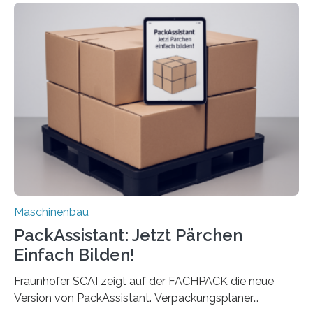
Die zugrunde liegende Methodik lässt sich auf alle
anderen Maschinen übertragen. Eine Falzmaschine
umzurüsten ist ein Job für echte Profis. Eine solche
Maschine faltet in Druckereien Broschüren, Prospekte,
Landkarten und vieles mehr – mehrere Zehntausend
Exemplare pro Stunde. Je nach Maschinentyp und
Auftrag kann das Umrüsten…
Maschinenbau
PackAssistant: Jetzt Pärchen
Einfach Bilden!
Fraunhofer SCAI zeigt auf der FACHPACK die neue
Version von PackAssistant. Verpackungsplaner