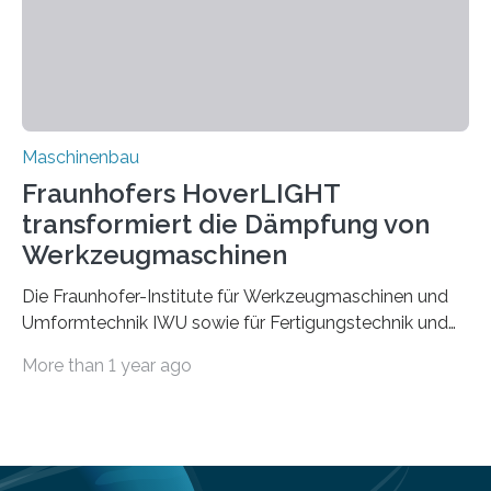
aufgrund der ELV-Verordnung der EU, wird die
Zuverlässigkeits- und Lebensdauerbewertung von
Rezyklaten besonders herausfordernd. Die
Vorgeschichte des Materialmix…
Maschinenbau
Fraunhofers HoverLIGHT
transformiert die Dämpfung von
Werkzeugmaschinen
Die Fraunhofer-Institute für Werkzeugmaschinen und
Umformtechnik IWU sowie für Fertigungstechnik und
Angewandte Materialforschung IFAM haben einen
More than 1 year ago
Durchbruch in der Materialforschung erzielt: Der
Verbundwerkstoff HoverLIGHT setzt neue Maßstäbe
für die Konstruktion von Werkzeugmaschinen. Durch
die Kombination von Aluminiumschaum und
partikelgefüllten Hohlkugeln erreicht HoverLIGHT einen