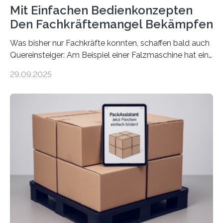
Mit Einfachen Bedienkonzepten
Den Fachkräftemangel Bekämpfen
Was bisher nur Fachkräfte konnten, schaffen bald auch
Quereinsteiger: Am Beispiel einer Falzmaschine hat ein
Forscher vom Fraunhofer IPA das Bedienkonzept der
29.09.2025
Mensch-Maschine-Schnittstelle so sehr vereinfacht,
dass nun auch Laien die Maschine umrüsten können.
Die zugrunde liegende Methodik lässt sich auf alle
anderen Maschinen übertragen. Eine Falzmaschine
umzurüsten ist ein Job für echte Profis. Eine solche
Maschine faltet in Druckereien Broschüren, Prospekte,
Landkarten und vieles mehr – mehrere Zehntausend
Exemplare pro Stunde. Je nach Maschinentyp und
Auftrag kann das Umrüsten…