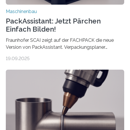
Maschinenbau
PackAssistant: Jetzt Pärchen
Einfach Bilden!
Fraunhofer SCAI zeigt auf der FACHPACK die neue
Version von PackAssistant. Verpackungsplaner
weltweit nutzen die Software in den Branchen
19.09.2025
Automobil, Maschinenbau und in der Zulieferindustrie.
Mit der Funktion Pärchenbildung lassen sich nun zwei
Teile als eine Einheit verpacken. Die Anordnung kann
der Benutzer vorgeben und erhält so mehr Kontrolle
über die Positionierung der Bauteile. Die ebenfalls neue
Automatisierungsschnittstelle dient dazu, die Software
besser in spezifische Unternehmensprozesse
einzubinden. Sankt Augustin – Zur Messe FACHPACK
vom 23. bis 25. September in Nürnberg…