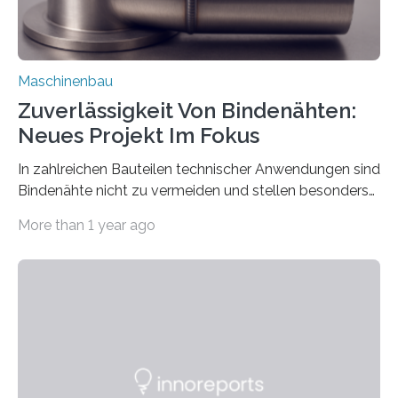
Maschinenbau
Zuverlässigkeit Von Bindenähten:
Neues Projekt Im Fokus
In zahlreichen Bauteilen technischer Anwendungen sind
Bindenähte nicht zu vermeiden und stellen besonders
bei Rezyklaten aufgrund der Vorgeschichte des
More than 1 year ago
Matrixmaterials eine große Herausforderung dar.
Zuverlässigkeitsexperten aus dem Fraunhofer-Institut
für Betriebsfestigkeit und Systemzuverlässigkeit LBF
möchten in dem Projekt »Design for Reliability –
Bindenähte in technischen Bauteilen« gemeinsam mit
Partnern grundlegende Zusammenhänge hinsichtlich
der Zuverlässigkeit von Bindenähten untersuchen.
Durch den verstärkten Einsatz von Rezyklaten