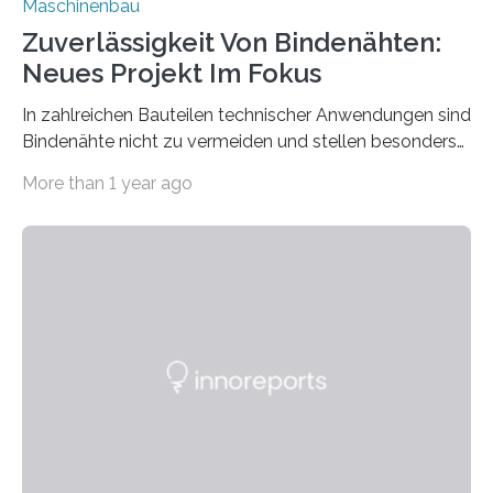
Maschinenbau
Zuverlässigkeit Von Bindenähten:
Neues Projekt Im Fokus
In zahlreichen Bauteilen technischer Anwendungen sind
Bindenähte nicht zu vermeiden und stellen besonders
bei Rezyklaten aufgrund der Vorgeschichte des
More than 1 year ago
Matrixmaterials eine große Herausforderung dar.
Zuverlässigkeitsexperten aus dem Fraunhofer-Institut
für Betriebsfestigkeit und Systemzuverlässigkeit LBF
möchten in dem Projekt »Design for Reliability –
Bindenähte in technischen Bauteilen« gemeinsam mit
Partnern grundlegende Zusammenhänge hinsichtlich
der Zuverlässigkeit von Bindenähten untersuchen.
Durch den verstärkten Einsatz von Rezyklaten
aufgrund der ELV-Verordnung der EU, wird die
Zuverlässigkeits- und Lebensdauerbewertung von
Rezyklaten besonders herausfordernd. Die
Vorgeschichte des Materialmix…