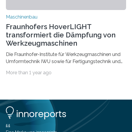
Maschinenbau
Fraunhofers HoverLIGHT
transformiert die Dämpfung von
Werkzeugmaschinen
Die Fraunhofer-Institute für Werkzeugmaschinen und
Umformtechnik IWU sowie für Fertigungstechnik und
Angewandte Materialforschung IFAM haben einen
More than 1 year ago
Durchbruch in der Materialforschung erzielt: Der
Verbundwerkstoff HoverLIGHT setzt neue Maßstäbe
für die Konstruktion von Werkzeugmaschinen. Durch
die Kombination von Aluminiumschaum und
partikelgefüllten Hohlkugeln erreicht HoverLIGHT einen
bisher unerreichten Eigenschaftsmix aus Leichtigkeit,
Steifigkeit und Schwingungsdämpfung. In einem
Gemeinschaftsprojekt mit einem Industriepartner