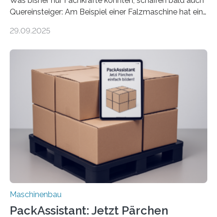
Was bisher nur Fachkräfte konnten, schaffen bald auch
Quereinsteiger: Am Beispiel einer Falzmaschine hat ein
Forscher vom Fraunhofer IPA das Bedienkonzept der
29.09.2025
Mensch-Maschine-Schnittstelle so sehr vereinfacht,
dass nun auch Laien die Maschine umrüsten können.
Die zugrunde liegende Methodik lässt sich auf alle
anderen Maschinen übertragen. Eine Falzmaschine
umzurüsten ist ein Job für echte Profis. Eine solche
Maschine faltet in Druckereien Broschüren, Prospekte,
Landkarten und vieles mehr – mehrere Zehntausend
Exemplare pro Stunde. Je nach Maschinentyp und
Auftrag kann das Umrüsten…
Maschinenbau
PackAssistant: Jetzt Pärchen