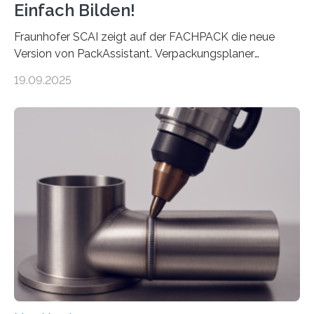
Einfach Bilden!
Fraunhofer SCAI zeigt auf der FACHPACK die neue
Version von PackAssistant. Verpackungsplaner
weltweit nutzen die Software in den Branchen
19.09.2025
Automobil, Maschinenbau und in der Zulieferindustrie.
Mit der Funktion Pärchenbildung lassen sich nun zwei
Teile als eine Einheit verpacken. Die Anordnung kann
der Benutzer vorgeben und erhält so mehr Kontrolle
über die Positionierung der Bauteile. Die ebenfalls neue
Automatisierungsschnittstelle dient dazu, die Software
besser in spezifische Unternehmensprozesse
einzubinden. Sankt Augustin – Zur Messe FACHPACK
vom 23. bis 25. September in Nürnberg…