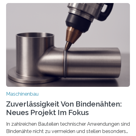
Mit der Funktion Pärchenbildung lassen sich nun zwei
Teile als eine Einheit verpacken. Die Anordnung kann
der Benutzer vorgeben und erhält so mehr Kontrolle
über die Positionierung der Bauteile. Die ebenfalls neue
Automatisierungsschnittstelle dient dazu, die Software
besser in spezifische Unternehmensprozesse
einzubinden. Sankt Augustin – Zur Messe FACHPACK
vom 23. bis 25. September in Nürnberg…
Maschinenbau
Zuverlässigkeit Von Bindenähten:
Neues Projekt Im Fokus
In zahlreichen Bauteilen technischer Anwendungen sind
Bindenähte nicht zu vermeiden und stellen besonders