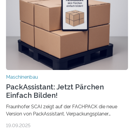
anderen Maschinen übertragen. Eine Falzmaschine
umzurüsten ist ein Job für echte Profis. Eine solche
Maschine faltet in Druckereien Broschüren, Prospekte,
Landkarten und vieles mehr – mehrere Zehntausend
Exemplare pro Stunde. Je nach Maschinentyp und
Auftrag kann das Umrüsten…
Maschinenbau
PackAssistant: Jetzt Pärchen
Einfach Bilden!
Fraunhofer SCAI zeigt auf der FACHPACK die neue
Version von PackAssistant. Verpackungsplaner
weltweit nutzen die Software in den Branchen
19.09.2025
Automobil, Maschinenbau und in der Zulieferindustrie.