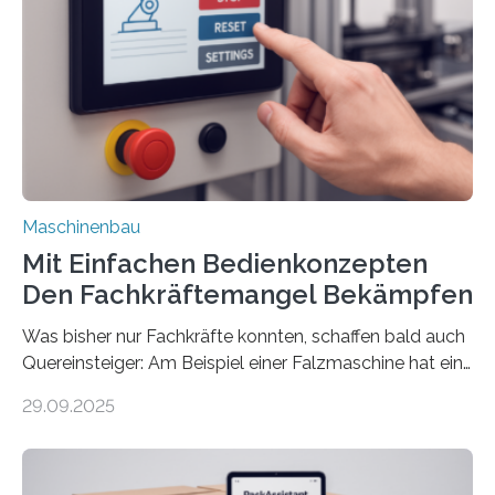
Maschinenbau
Mit Einfachen Bedienkonzepten
Den Fachkräftemangel Bekämpfen
Was bisher nur Fachkräfte konnten, schaffen bald auch
Quereinsteiger: Am Beispiel einer Falzmaschine hat ein
Forscher vom Fraunhofer IPA das Bedienkonzept der
29.09.2025
Mensch-Maschine-Schnittstelle so sehr vereinfacht,
dass nun auch Laien die Maschine umrüsten können.
Die zugrunde liegende Methodik lässt sich auf alle