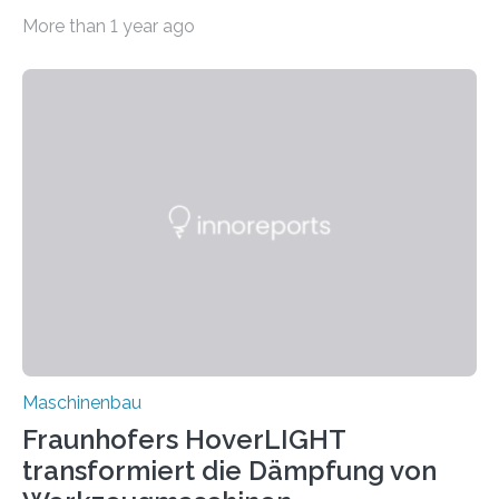
bei Rezyklaten aufgrund der Vorgeschichte des
More than 1 year ago
Matrixmaterials eine große Herausforderung dar.
Zuverlässigkeitsexperten aus dem Fraunhofer-Institut
für Betriebsfestigkeit und Systemzuverlässigkeit LBF
möchten in dem Projekt »Design for Reliability –
Bindenähte in technischen Bauteilen« gemeinsam mit
Partnern grundlegende Zusammenhänge hinsichtlich
der Zuverlässigkeit von Bindenähten untersuchen.
Durch den verstärkten Einsatz von Rezyklaten
aufgrund der ELV-Verordnung der EU, wird die
Zuverlässigkeits- und Lebensdauerbewertung von
Rezyklaten besonders herausfordernd. Die
Vorgeschichte des Materialmix…
Maschinenbau
Fraunhofers HoverLIGHT
transformiert die Dämpfung von