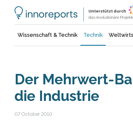
Wissenschaft & Technik
Informationstechnologie
Energie & Elektrotechnik
Unterstützt durch
das revolutionäre Proje
Wissenschaft & Technik
Technik
Weltwirts
Der Mehrwert-Ba
die Industrie
07 October 2010