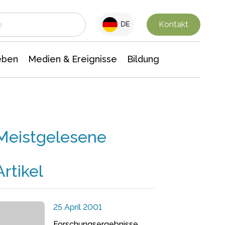
 Leben
Medien & Ereignisse
Interdisziplinäre Forschung
Veranstaltungsnachrichten
n Chemie
Gesellschaftswissenschaften
Kontakt
DE
eben
Medien & Ereignisse
Bildung
Meistgelesene
Artikel
25 April 2001
Forschungsergebnisse