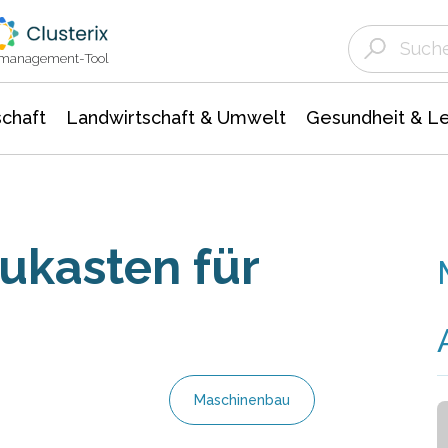
Landwirtschaft & Umwelt
Gesundheit &
Agrar- Forstwissenschaften
Unternehmensmeldungen
Biowissenschafte
Ökologie Umwelt- Naturschutz
ktmanagement-Tool
chaft
Landwirtschaft & Umwelt
Gesundheit & L
ukasten für
Maschinenbau