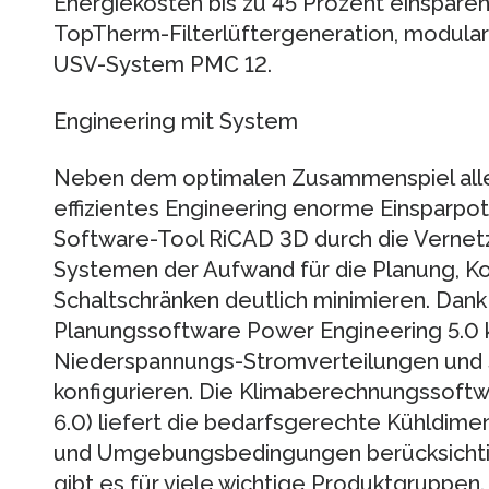
Energiekosten bis zu 45 Prozent einsparen
TopTherm-Filterlüftergeneration, modula
USV-System PMC 12.
Engineering mit System
Neben dem optimalen Zusammenspiel alle
effizientes Engineering enorme Einsparpote
Software-Tool RiCAD 3D durch die Vernet
Systemen der Aufwand für die Planung, Ko
Schaltschränken deutlich minimieren. Dan
Planungssoftware Power Engineering 5.0
Niederspannungs-Stromverteilungen und S
konfigurieren. Die Klimaberechnungssoftwa
6.0) liefert die bedarfsgerechte Kühldimen
und Umgebungsbedingungen berücksichtig
gibt es für viele wichtige Produktgruppen.