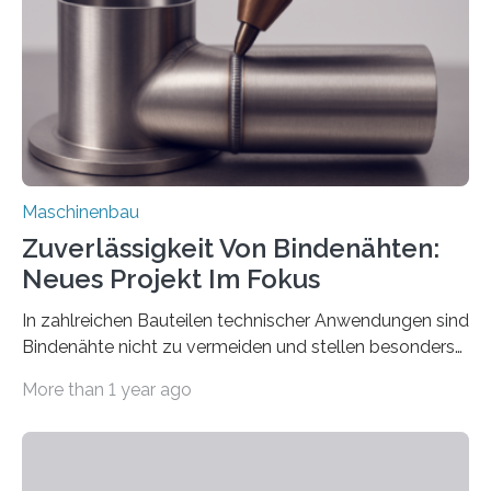
besser in spezifische Unternehmensprozesse
einzubinden. Sankt Augustin – Zur Messe FACHPACK
vom 23. bis 25. September in Nürnberg…
Maschinenbau
Zuverlässigkeit Von Bindenähten:
Neues Projekt Im Fokus
In zahlreichen Bauteilen technischer Anwendungen sind
Bindenähte nicht zu vermeiden und stellen besonders
bei Rezyklaten aufgrund der Vorgeschichte des
More than 1 year ago
Matrixmaterials eine große Herausforderung dar.
Zuverlässigkeitsexperten aus dem Fraunhofer-Institut
für Betriebsfestigkeit und Systemzuverlässigkeit LBF
möchten in dem Projekt »Design for Reliability –