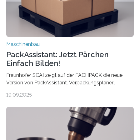
Auftrag kann das Umrüsten…
Maschinenbau
PackAssistant: Jetzt Pärchen
Einfach Bilden!
Fraunhofer SCAI zeigt auf der FACHPACK die neue
Version von PackAssistant. Verpackungsplaner
weltweit nutzen die Software in den Branchen
19.09.2025
Automobil, Maschinenbau und in der Zulieferindustrie.
Mit der Funktion Pärchenbildung lassen sich nun zwei
Teile als eine Einheit verpacken. Die Anordnung kann
der Benutzer vorgeben und erhält so mehr Kontrolle
über die Positionierung der Bauteile. Die ebenfalls neue
Automatisierungsschnittstelle dient dazu, die Software