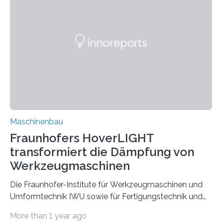
Bindenähte in technischen Bauteilen« gemeinsam mit
Partnern grundlegende Zusammenhänge hinsichtlich
der Zuverlässigkeit von Bindenähten untersuchen.
Durch den verstärkten Einsatz von Rezyklaten
aufgrund der ELV-Verordnung der EU, wird die
Zuverlässigkeits- und Lebensdauerbewertung von
Rezyklaten besonders herausfordernd. Die
Vorgeschichte des Materialmix…
Maschinenbau
Fraunhofers HoverLIGHT
transformiert die Dämpfung von
Werkzeugmaschinen
Die Fraunhofer-Institute für Werkzeugmaschinen und
Umformtechnik IWU sowie für Fertigungstechnik und
Angewandte Materialforschung IFAM haben einen
More than 1 year ago
Durchbruch in der Materialforschung erzielt: Der