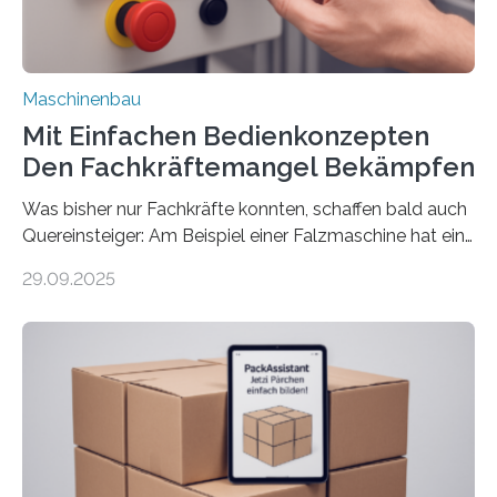
Maschinenbau
Mit Einfachen Bedienkonzepten
Den Fachkräftemangel Bekämpfen
Was bisher nur Fachkräfte konnten, schaffen bald auch
Quereinsteiger: Am Beispiel einer Falzmaschine hat ein
Forscher vom Fraunhofer IPA das Bedienkonzept der
29.09.2025
Mensch-Maschine-Schnittstelle so sehr vereinfacht,
dass nun auch Laien die Maschine umrüsten können.
Die zugrunde liegende Methodik lässt sich auf alle
anderen Maschinen übertragen. Eine Falzmaschine
umzurüsten ist ein Job für echte Profis. Eine solche
Maschine faltet in Druckereien Broschüren, Prospekte,
Landkarten und vieles mehr – mehrere Zehntausend
Exemplare pro Stunde. Je nach Maschinentyp und