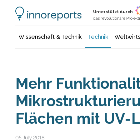
Wissenschaft & Technik
Informationstechnologie
Energie & Elektrotechnik
Unterstützt durch
das revolutionäre Proje
Wissenschaft & Technik
Technik
Weltwirts
Mehr Funktionali
Mikrostrukturier
Flächen mit UV-
05 July 2018