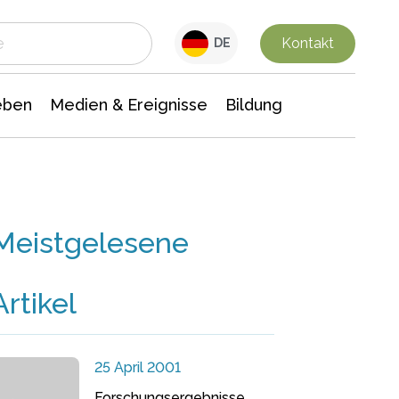
 Leben
Medien & Ereignisse
Interdisziplinäre Forschung
Veranstaltungsnachrichten
n Chemie
Gesellschaftswissenschaften
Kontakt
DE
eben
Medien & Ereignisse
Bildung
Meistgelesene
Artikel
25 April 2001
Forschungsergebnisse