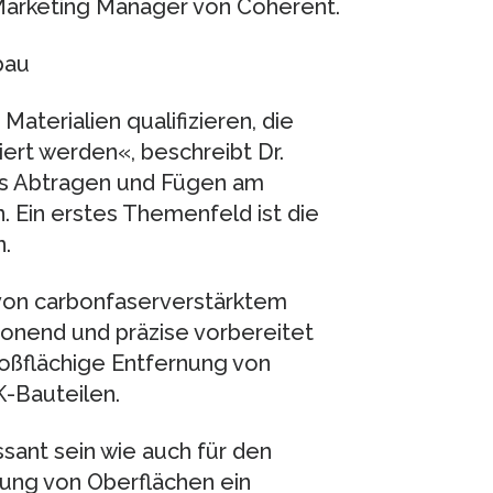
Marketing Manager von Coherent.
bau
terialien qualifizieren, die
liert werden«, beschreibt Dr.
es Abtragen und Fügen am
 Ein erstes Themenfeld ist die
.
 von carbonfaserverstärktem
honend und präzise vorbereitet
oßflächige Entfernung von
K-Bauteilen.
essant sein wie auch für den
rung von Oberflächen ein