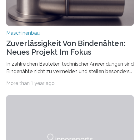
Maschinenbau
Zuverlässigkeit Von Bindenähten:
Neues Projekt Im Fokus
In zahlreichen Bauteilen technischer Anwendungen sind
Bindenähte nicht zu vermeiden und stellen besonders
bei Rezyklaten aufgrund der Vorgeschichte des
More than 1 year ago
Matrixmaterials eine große Herausforderung dar.
Zuverlässigkeitsexperten aus dem Fraunhofer-Institut
für Betriebsfestigkeit und Systemzuverlässigkeit LBF
möchten in dem Projekt »Design for Reliability –
Bindenähte in technischen Bauteilen« gemeinsam mit
Partnern grundlegende Zusammenhänge hinsichtlich
der Zuverlässigkeit von Bindenähten untersuchen.
Durch den verstärkten Einsatz von Rezyklaten