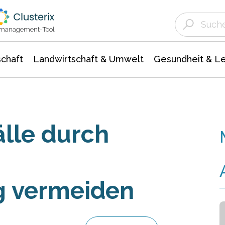
Landwirtschaft & Umwelt
Gesundheit &
Agrar- Forstwissenschaften
Unternehmensmeldungen
Biowissenschafte
Ökologie Umwelt- Naturschutz
ktmanagement-Tool
chaft
Landwirtschaft & Umwelt
Gesundheit & L
älle durch
g vermeiden