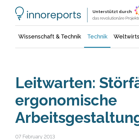
Wissenschaft & Technik
Informationstechnologie
Energie & Elektrotechnik
Unterstützt durch
das revolutionäre Proje
Wissenschaft & Technik
Technik
Weltwirts
Leitwarten: Störf
ergonomische
Arbeitsgestaltun
07 February 2013