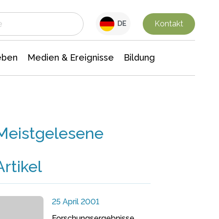
 Leben
Medien & Ereignisse
Interdisziplinäre Forschung
Veranstaltungsnachrichten
n Chemie
Gesellschaftswissenschaften
Kontakt
DE
eben
Medien & Ereignisse
Bildung
Meistgelesene
Artikel
25 April 2001
Forschungsergebnisse