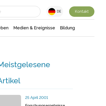
 Leben
Medien & Ereignisse
Interdisziplinäre Forschung
Veranstaltungsnachrichten
n Chemie
Gesellschaftswissenschaften
Kontakt
DE
eben
Medien & Ereignisse
Bildung
Meistgelesene
Artikel
25 April 2001
Forschungsergebnisse