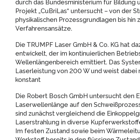
durch das Bundesministerium für Bildung
Projekt „CuBriLas“ untersucht – von der S
physikalischen Prozessgrundlagen bis hin
Verfahrensansätze.
Die TRUMPF Laser GmbH & Co. KG hat daz
entwickelt, der im kontinuierlichen Betrie
Wellenlängenbereich emittiert. Das Syste
Laserleistung von 200 W und weist dabei
konstant
Die Robert Bosch GmbH untersucht den Ei
Laserwellenlänge auf den Schweißprozess
sind zunächst vergleichend die Einkoppelg
Laserstrahlung in diverse Kupferwerkstoff
Im festen Zustand sowie beim Wärmeleit
Werkstoff bereits in den flüssigen Zustan