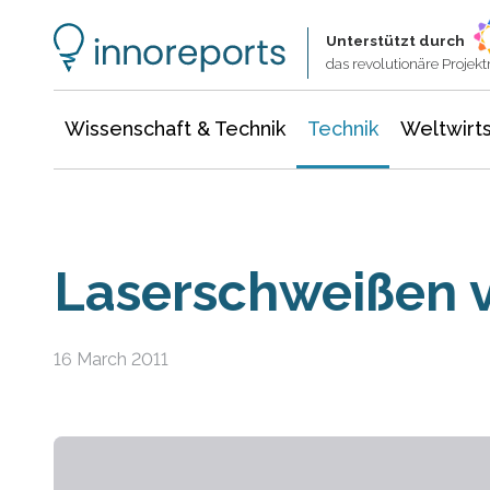
Wissenschaft & Technik
Informationstechnologie
Energie & Elektrotechnik
Unterstützt durch
das revolutionäre Proje
Wissenschaft & Technik
Technik
Weltwirts
Laserschweißen 
16 March 2011