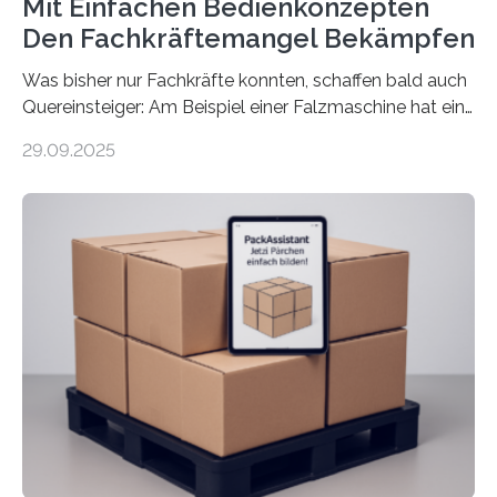
Mit Einfachen Bedienkonzepten
Den Fachkräftemangel Bekämpfen
Was bisher nur Fachkräfte konnten, schaffen bald auch
Quereinsteiger: Am Beispiel einer Falzmaschine hat ein
Forscher vom Fraunhofer IPA das Bedienkonzept der
29.09.2025
Mensch-Maschine-Schnittstelle so sehr vereinfacht,
dass nun auch Laien die Maschine umrüsten können.
Die zugrunde liegende Methodik lässt sich auf alle
anderen Maschinen übertragen. Eine Falzmaschine
umzurüsten ist ein Job für echte Profis. Eine solche
Maschine faltet in Druckereien Broschüren, Prospekte,
Landkarten und vieles mehr – mehrere Zehntausend
Exemplare pro Stunde. Je nach Maschinentyp und
Auftrag kann das Umrüsten…