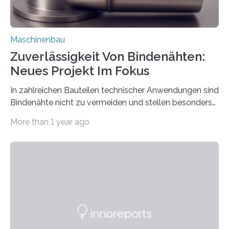
Maschinenbau
Zuverlässigkeit Von Bindenähten:
Neues Projekt Im Fokus
In zahlreichen Bauteilen technischer Anwendungen sind
Bindenähte nicht zu vermeiden und stellen besonders
bei Rezyklaten aufgrund der Vorgeschichte des
More than 1 year ago
Matrixmaterials eine große Herausforderung dar.
Zuverlässigkeitsexperten aus dem Fraunhofer-Institut
für Betriebsfestigkeit und Systemzuverlässigkeit LBF
möchten in dem Projekt »Design for Reliability –
Bindenähte in technischen Bauteilen« gemeinsam mit
Partnern grundlegende Zusammenhänge hinsichtlich
der Zuverlässigkeit von Bindenähten untersuchen.
Durch den verstärkten Einsatz von Rezyklaten
aufgrund der ELV-Verordnung der EU, wird die