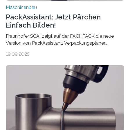
Maschinenbau
PackAssistant: Jetzt Pärchen
Einfach Bilden!
Fraunhofer SCAI zeigt auf der FACHPACK die neue
Version von PackAssistant. Verpackungsplaner
weltweit nutzen die Software in den Branchen
19.09.2025
Automobil, Maschinenbau und in der Zulieferindustrie.
Mit der Funktion Pärchenbildung lassen sich nun zwei
Teile als eine Einheit verpacken. Die Anordnung kann
der Benutzer vorgeben und erhält so mehr Kontrolle
über die Positionierung der Bauteile. Die ebenfalls neue
Automatisierungsschnittstelle dient dazu, die Software
besser in spezifische Unternehmensprozesse
einzubinden. Sankt Augustin – Zur Messe FACHPACK
vom 23. bis 25. September in Nürnberg…