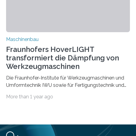
Zuverlässigkeits- und Lebensdauerbewertung von
Rezyklaten besonders herausfordernd. Die
Vorgeschichte des Materialmix…
Maschinenbau
Fraunhofers HoverLIGHT
transformiert die Dämpfung von
Werkzeugmaschinen
Die Fraunhofer-Institute für Werkzeugmaschinen und
Umformtechnik IWU sowie für Fertigungstechnik und
Angewandte Materialforschung IFAM haben einen
More than 1 year ago
Durchbruch in der Materialforschung erzielt: Der
Verbundwerkstoff HoverLIGHT setzt neue Maßstäbe
für die Konstruktion von Werkzeugmaschinen. Durch
die Kombination von Aluminiumschaum und
partikelgefüllten Hohlkugeln erreicht HoverLIGHT einen