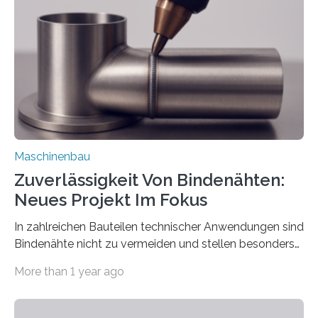
Automatisierungsschnittstelle dient dazu, die Software
besser in spezifische Unternehmensprozesse
einzubinden. Sankt Augustin – Zur Messe FACHPACK
vom 23. bis 25. September in Nürnberg…
Maschinenbau
Zuverlässigkeit Von Bindenähten:
Neues Projekt Im Fokus
In zahlreichen Bauteilen technischer Anwendungen sind
Bindenähte nicht zu vermeiden und stellen besonders
bei Rezyklaten aufgrund der Vorgeschichte des
More than 1 year ago
Matrixmaterials eine große Herausforderung dar.
Zuverlässigkeitsexperten aus dem Fraunhofer-Institut
für Betriebsfestigkeit und Systemzuverlässigkeit LBF