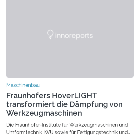
möchten in dem Projekt »Design for Reliability –
Bindenähte in technischen Bauteilen« gemeinsam mit
Partnern grundlegende Zusammenhänge hinsichtlich
der Zuverlässigkeit von Bindenähten untersuchen.
Durch den verstärkten Einsatz von Rezyklaten
aufgrund der ELV-Verordnung der EU, wird die
Zuverlässigkeits- und Lebensdauerbewertung von
Rezyklaten besonders herausfordernd. Die
Vorgeschichte des Materialmix…
Maschinenbau
Fraunhofers HoverLIGHT
transformiert die Dämpfung von
Werkzeugmaschinen
Die Fraunhofer-Institute für Werkzeugmaschinen und
Umformtechnik IWU sowie für Fertigungstechnik und
Angewandte Materialforschung IFAM haben einen