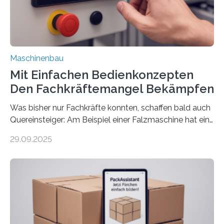
Maschinenbau
Mit Einfachen Bedienkonzepten
Den Fachkräftemangel Bekämpfen
Was bisher nur Fachkräfte konnten, schaffen bald auch
Quereinsteiger: Am Beispiel einer Falzmaschine hat ein
Forscher vom Fraunhofer IPA das Bedienkonzept der
29.09.2025
Mensch-Maschine-Schnittstelle so sehr vereinfacht,
dass nun auch Laien die Maschine umrüsten können.
Die zugrunde liegende Methodik lässt sich auf alle
anderen Maschinen übertragen. Eine Falzmaschine
umzurüsten ist ein Job für echte Profis. Eine solche
Maschine faltet in Druckereien Broschüren, Prospekte,
Landkarten und vieles mehr – mehrere Zehntausend