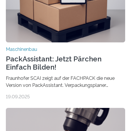
Exemplare pro Stunde. Je nach Maschinentyp und
Auftrag kann das Umrüsten…
Maschinenbau
PackAssistant: Jetzt Pärchen
Einfach Bilden!
Fraunhofer SCAI zeigt auf der FACHPACK die neue
Version von PackAssistant. Verpackungsplaner
weltweit nutzen die Software in den Branchen
19.09.2025
Automobil, Maschinenbau und in der Zulieferindustrie.
Mit der Funktion Pärchenbildung lassen sich nun zwei
Teile als eine Einheit verpacken. Die Anordnung kann
der Benutzer vorgeben und erhält so mehr Kontrolle
über die Positionierung der Bauteile. Die ebenfalls neue