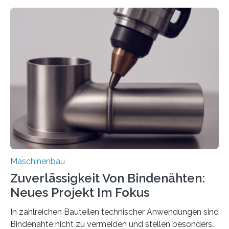
Mit der Funktion Pärchenbildung lassen sich nun zwei
Teile als eine Einheit verpacken. Die Anordnung kann
der Benutzer vorgeben und erhält so mehr Kontrolle
über die Positionierung der Bauteile. Die ebenfalls neue
Automatisierungsschnittstelle dient dazu, die Software
besser in spezifische Unternehmensprozesse
einzubinden. Sankt Augustin – Zur Messe FACHPACK
vom 23. bis 25. September in Nürnberg…
Maschinenbau
Zuverlässigkeit Von Bindenähten:
Neues Projekt Im Fokus
In zahlreichen Bauteilen technischer Anwendungen sind
Bindenähte nicht zu vermeiden und stellen besonders