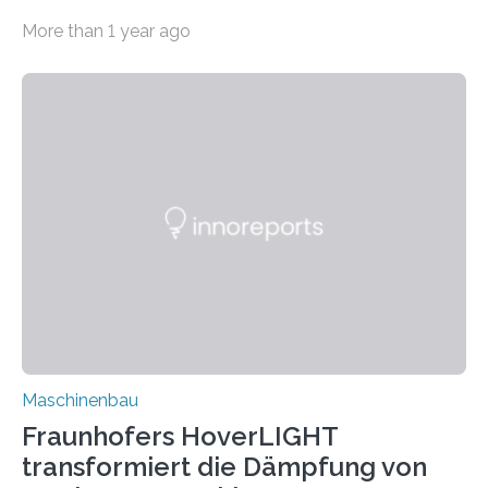
bei Rezyklaten aufgrund der Vorgeschichte des
More than 1 year ago
Matrixmaterials eine große Herausforderung dar.
Zuverlässigkeitsexperten aus dem Fraunhofer-Institut
für Betriebsfestigkeit und Systemzuverlässigkeit LBF
möchten in dem Projekt »Design for Reliability –
Bindenähte in technischen Bauteilen« gemeinsam mit
Partnern grundlegende Zusammenhänge hinsichtlich
der Zuverlässigkeit von Bindenähten untersuchen.
Durch den verstärkten Einsatz von Rezyklaten
aufgrund der ELV-Verordnung der EU, wird die
Zuverlässigkeits- und Lebensdauerbewertung von
Rezyklaten besonders herausfordernd. Die
Vorgeschichte des Materialmix…
Maschinenbau
Fraunhofers HoverLIGHT
transformiert die Dämpfung von