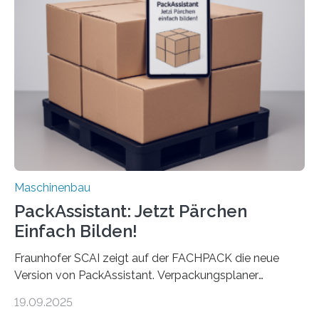
anderen Maschinen übertragen. Eine Falzmaschine
umzurüsten ist ein Job für echte Profis. Eine solche
Maschine faltet in Druckereien Broschüren, Prospekte,
Landkarten und vieles mehr – mehrere Zehntausend
Exemplare pro Stunde. Je nach Maschinentyp und
Auftrag kann das Umrüsten…
Maschinenbau
PackAssistant: Jetzt Pärchen
Einfach Bilden!
Fraunhofer SCAI zeigt auf der FACHPACK die neue
Version von PackAssistant. Verpackungsplaner
weltweit nutzen die Software in den Branchen
19.09.2025
Automobil, Maschinenbau und in der Zulieferindustrie.