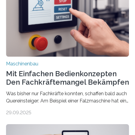
Maschinenbau
Mit Einfachen Bedienkonzepten
Den Fachkräftemangel Bekämpfen
Was bisher nur Fachkräfte konnten, schaffen bald auch
Quereinsteiger: Am Beispiel einer Falzmaschine hat ein
Forscher vom Fraunhofer IPA das Bedienkonzept der
29.09.2025
Mensch-Maschine-Schnittstelle so sehr vereinfacht,
dass nun auch Laien die Maschine umrüsten können.
Die zugrunde liegende Methodik lässt sich auf alle