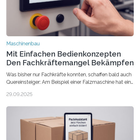
Maschinenbau
Mit Einfachen Bedienkonzepten
Den Fachkräftemangel Bekämpfen
Was bisher nur Fachkräfte konnten, schaffen bald auch
Quereinsteiger: Am Beispiel einer Falzmaschine hat ein
Forscher vom Fraunhofer IPA das Bedienkonzept der
29.09.2025
Mensch-Maschine-Schnittstelle so sehr vereinfacht,
dass nun auch Laien die Maschine umrüsten können.
Die zugrunde liegende Methodik lässt sich auf alle
anderen Maschinen übertragen. Eine Falzmaschine
umzurüsten ist ein Job für echte Profis. Eine solche
Maschine faltet in Druckereien Broschüren, Prospekte,