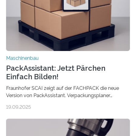
Landkarten und vieles mehr – mehrere Zehntausend
Exemplare pro Stunde. Je nach Maschinentyp und
Auftrag kann das Umrüsten…
Maschinenbau
PackAssistant: Jetzt Pärchen
Einfach Bilden!
Fraunhofer SCAI zeigt auf der FACHPACK die neue
Version von PackAssistant. Verpackungsplaner
weltweit nutzen die Software in den Branchen
19.09.2025
Automobil, Maschinenbau und in der Zulieferindustrie.
Mit der Funktion Pärchenbildung lassen sich nun zwei
Teile als eine Einheit verpacken. Die Anordnung kann
der Benutzer vorgeben und erhält so mehr Kontrolle