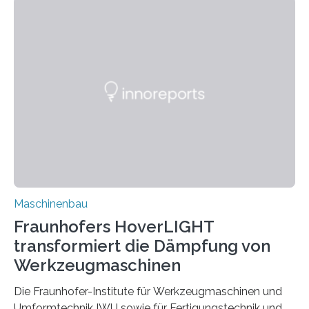
für Betriebsfestigkeit und Systemzuverlässigkeit LBF
möchten in dem Projekt »Design for Reliability –
Bindenähte in technischen Bauteilen« gemeinsam mit
Partnern grundlegende Zusammenhänge hinsichtlich
der Zuverlässigkeit von Bindenähten untersuchen.
Durch den verstärkten Einsatz von Rezyklaten
aufgrund der ELV-Verordnung der EU, wird die
Zuverlässigkeits- und Lebensdauerbewertung von
Rezyklaten besonders herausfordernd. Die
Vorgeschichte des Materialmix…
Maschinenbau
Fraunhofers HoverLIGHT
transformiert die Dämpfung von
Werkzeugmaschinen
Die Fraunhofer-Institute für Werkzeugmaschinen und
Umformtechnik IWU sowie für Fertigungstechnik und