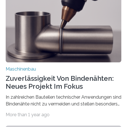
über die Positionierung der Bauteile. Die ebenfalls neue
Automatisierungsschnittstelle dient dazu, die Software
besser in spezifische Unternehmensprozesse
einzubinden. Sankt Augustin – Zur Messe FACHPACK
vom 23. bis 25. September in Nürnberg…
Maschinenbau
Zuverlässigkeit Von Bindenähten:
Neues Projekt Im Fokus
In zahlreichen Bauteilen technischer Anwendungen sind
Bindenähte nicht zu vermeiden und stellen besonders
bei Rezyklaten aufgrund der Vorgeschichte des
More than 1 year ago
Matrixmaterials eine große Herausforderung dar.
Zuverlässigkeitsexperten aus dem Fraunhofer-Institut