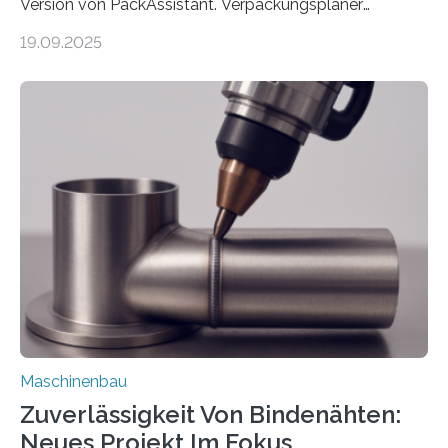
Version von PackAssistant. Verpackungsplaner
weltweit nutzen die Software in den Branchen
19.09.2025
Automobil, Maschinenbau und in der Zulieferindustrie.
Mit der Funktion Pärchenbildung lassen sich nun zwei
Teile als eine Einheit verpacken. Die Anordnung kann
der Benutzer vorgeben und erhält so mehr Kontrolle
über die Positionierung der Bauteile. Die ebenfalls neue
Automatisierungsschnittstelle dient dazu, die Software
besser in spezifische Unternehmensprozesse
einzubinden. Sankt Augustin – Zur Messe FACHPACK
vom 23. bis 25. September in Nürnberg…
Maschinenbau
Zuverlässigkeit Von Bindenähten:
Neues Projekt Im Fokus