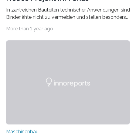
In zahlreichen Bauteilen technischer Anwendungen sind
Bindenähte nicht zu vermeiden und stellen besonders
bei Rezyklaten aufgrund der Vorgeschichte des
More than 1 year ago
Matrixmaterials eine große Herausforderung dar.
Zuverlässigkeitsexperten aus dem Fraunhofer-Institut
für Betriebsfestigkeit und Systemzuverlässigkeit LBF
möchten in dem Projekt »Design for Reliability –
Bindenähte in technischen Bauteilen« gemeinsam mit
Partnern grundlegende Zusammenhänge hinsichtlich
der Zuverlässigkeit von Bindenähten untersuchen.
Durch den verstärkten Einsatz von Rezyklaten
aufgrund der ELV-Verordnung der EU, wird die
Zuverlässigkeits- und Lebensdauerbewertung von
Rezyklaten besonders herausfordernd. Die
Vorgeschichte des Materialmix…
Maschinenbau