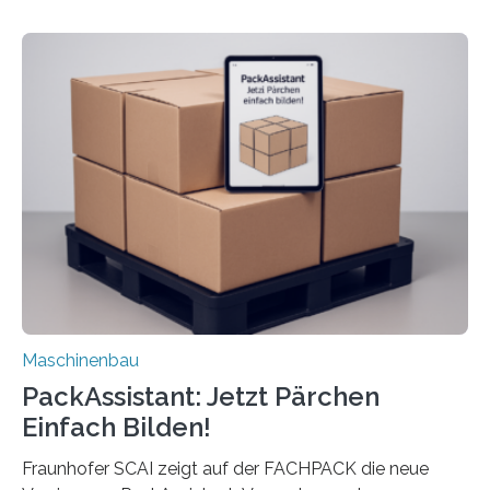
Mensch-Maschine-Schnittstelle so sehr vereinfacht,
dass nun auch Laien die Maschine umrüsten können.
Die zugrunde liegende Methodik lässt sich auf alle
anderen Maschinen übertragen. Eine Falzmaschine
umzurüsten ist ein Job für echte Profis. Eine solche
Maschine faltet in Druckereien Broschüren, Prospekte,
Landkarten und vieles mehr – mehrere Zehntausend
Exemplare pro Stunde. Je nach Maschinentyp und
Auftrag kann das Umrüsten…
Maschinenbau
PackAssistant: Jetzt Pärchen
Einfach Bilden!
Fraunhofer SCAI zeigt auf der FACHPACK die neue