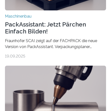
Maschinenbau
PackAssistant: Jetzt Pärchen
Einfach Bilden!
Fraunhofer SCAI zeigt auf der FACHPACK die neue
Version von PackAssistant. Verpackungsplaner
weltweit nutzen die Software in den Branchen
19.09.2025
Automobil, Maschinenbau und in der Zulieferindustrie.
Mit der Funktion Pärchenbildung lassen sich nun zwei
Teile als eine Einheit verpacken. Die Anordnung kann
der Benutzer vorgeben und erhält so mehr Kontrolle
über die Positionierung der Bauteile. Die ebenfalls neue
Automatisierungsschnittstelle dient dazu, die Software
besser in spezifische Unternehmensprozesse
einzubinden. Sankt Augustin – Zur Messe FACHPACK
vom 23. bis 25. September in Nürnberg…