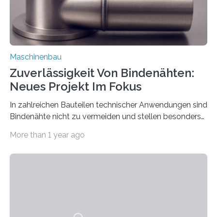
Maschinenbau
Zuverlässigkeit Von Bindenähten:
Neues Projekt Im Fokus
In zahlreichen Bauteilen technischer Anwendungen sind
Bindenähte nicht zu vermeiden und stellen besonders
bei Rezyklaten aufgrund der Vorgeschichte des
More than 1 year ago
Matrixmaterials eine große Herausforderung dar.
Zuverlässigkeitsexperten aus dem Fraunhofer-Institut
für Betriebsfestigkeit und Systemzuverlässigkeit LBF
möchten in dem Projekt »Design for Reliability –
Bindenähte in technischen Bauteilen« gemeinsam mit
Partnern grundlegende Zusammenhänge hinsichtlich
der Zuverlässigkeit von Bindenähten untersuchen.