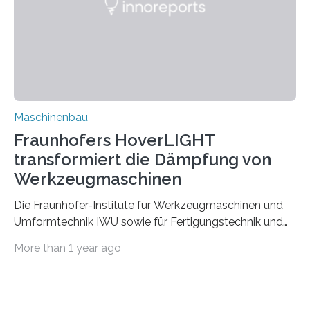
Durch den verstärkten Einsatz von Rezyklaten
aufgrund der ELV-Verordnung der EU, wird die
Zuverlässigkeits- und Lebensdauerbewertung von
Rezyklaten besonders herausfordernd. Die
Vorgeschichte des Materialmix…
Maschinenbau
Fraunhofers HoverLIGHT
transformiert die Dämpfung von
Werkzeugmaschinen
Die Fraunhofer-Institute für Werkzeugmaschinen und
Umformtechnik IWU sowie für Fertigungstechnik und
Angewandte Materialforschung IFAM haben einen
More than 1 year ago
Durchbruch in der Materialforschung erzielt: Der
Verbundwerkstoff HoverLIGHT setzt neue Maßstäbe
für die Konstruktion von Werkzeugmaschinen. Durch
die Kombination von Aluminiumschaum und