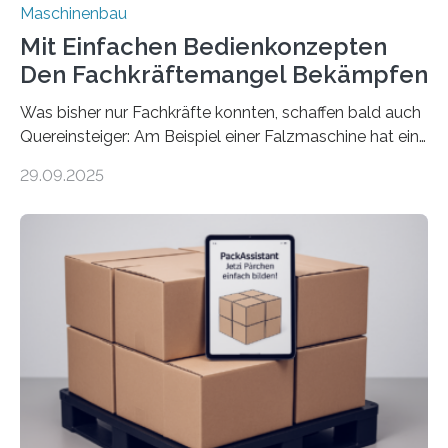
Maschinenbau
Mit Einfachen Bedienkonzepten
Den Fachkräftemangel Bekämpfen
Was bisher nur Fachkräfte konnten, schaffen bald auch
Quereinsteiger: Am Beispiel einer Falzmaschine hat ein
Forscher vom Fraunhofer IPA das Bedienkonzept der
29.09.2025
Mensch-Maschine-Schnittstelle so sehr vereinfacht,
dass nun auch Laien die Maschine umrüsten können.
Die zugrunde liegende Methodik lässt sich auf alle
anderen Maschinen übertragen. Eine Falzmaschine
umzurüsten ist ein Job für echte Profis. Eine solche
Maschine faltet in Druckereien Broschüren, Prospekte,
Landkarten und vieles mehr – mehrere Zehntausend
Exemplare pro Stunde. Je nach Maschinentyp und
Auftrag kann das Umrüsten…