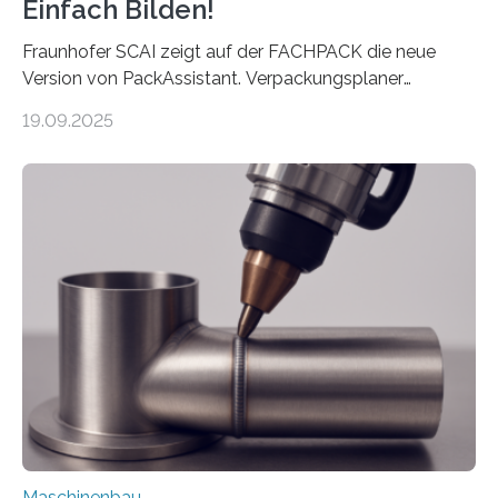
Einfach Bilden!
Fraunhofer SCAI zeigt auf der FACHPACK die neue
Version von PackAssistant. Verpackungsplaner
weltweit nutzen die Software in den Branchen
19.09.2025
Automobil, Maschinenbau und in der Zulieferindustrie.
Mit der Funktion Pärchenbildung lassen sich nun zwei
Teile als eine Einheit verpacken. Die Anordnung kann
der Benutzer vorgeben und erhält so mehr Kontrolle
über die Positionierung der Bauteile. Die ebenfalls neue
Automatisierungsschnittstelle dient dazu, die Software
besser in spezifische Unternehmensprozesse
einzubinden. Sankt Augustin – Zur Messe FACHPACK
vom 23. bis 25. September in Nürnberg…
Maschinenbau