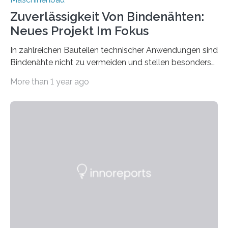
Zuverlässigkeit Von Bindenähten:
Neues Projekt Im Fokus
In zahlreichen Bauteilen technischer Anwendungen sind
Bindenähte nicht zu vermeiden und stellen besonders
bei Rezyklaten aufgrund der Vorgeschichte des
More than 1 year ago
Matrixmaterials eine große Herausforderung dar.
Zuverlässigkeitsexperten aus dem Fraunhofer-Institut
für Betriebsfestigkeit und Systemzuverlässigkeit LBF
möchten in dem Projekt »Design for Reliability –
Bindenähte in technischen Bauteilen« gemeinsam mit
Partnern grundlegende Zusammenhänge hinsichtlich
der Zuverlässigkeit von Bindenähten untersuchen.
Durch den verstärkten Einsatz von Rezyklaten
aufgrund der ELV-Verordnung der EU, wird die
Zuverlässigkeits- und Lebensdauerbewertung von
Rezyklaten besonders herausfordernd. Die
Vorgeschichte des Materialmix…