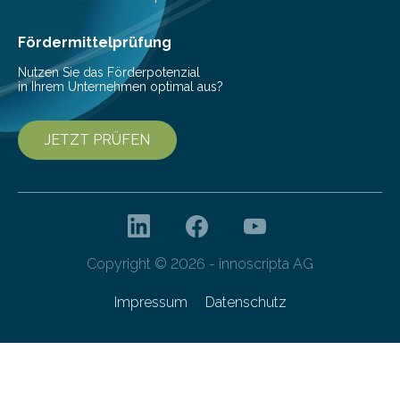
bei Serienmaschinen Schwingungen um den Faktor 3
besser dämpft. Und das bei einer Gewichtseinsparung
Fördermittelprüfung
von 20…
Nutzen Sie das Förderpotenzial
in Ihrem Unternehmen optimal aus?
JETZT PRÜFEN
Copyright © 2026 - innoscripta AG
Impressum
Datenschutz