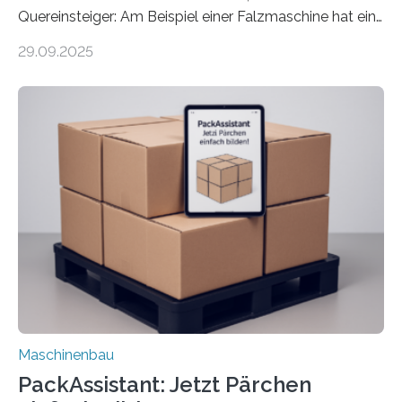
Quereinsteiger: Am Beispiel einer Falzmaschine hat ein
Forscher vom Fraunhofer IPA das Bedienkonzept der
29.09.2025
Mensch-Maschine-Schnittstelle so sehr vereinfacht,
dass nun auch Laien die Maschine umrüsten können.
Die zugrunde liegende Methodik lässt sich auf alle
anderen Maschinen übertragen. Eine Falzmaschine
umzurüsten ist ein Job für echte Profis. Eine solche
Maschine faltet in Druckereien Broschüren, Prospekte,
Landkarten und vieles mehr – mehrere Zehntausend
Exemplare pro Stunde. Je nach Maschinentyp und
Auftrag kann das Umrüsten…
Maschinenbau
PackAssistant: Jetzt Pärchen