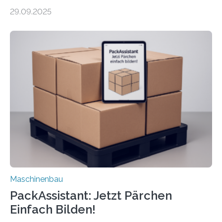
Forscher vom Fraunhofer IPA das Bedienkonzept der
29.09.2025
Mensch-Maschine-Schnittstelle so sehr vereinfacht,
dass nun auch Laien die Maschine umrüsten können.
Die zugrunde liegende Methodik lässt sich auf alle
anderen Maschinen übertragen. Eine Falzmaschine
umzurüsten ist ein Job für echte Profis. Eine solche
Maschine faltet in Druckereien Broschüren, Prospekte,
Landkarten und vieles mehr – mehrere Zehntausend
Exemplare pro Stunde. Je nach Maschinentyp und
Auftrag kann das Umrüsten…
Maschinenbau
PackAssistant: Jetzt Pärchen
Einfach Bilden!