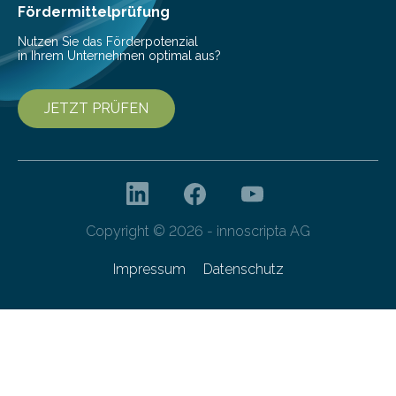
besser dämpft. Und das bei einer Gewichtseinsparung
Fördermittelprüfung
von 20…
Nutzen Sie das Förderpotenzial
in Ihrem Unternehmen optimal aus?
JETZT PRÜFEN
Copyright © 2026 - innoscripta AG
Impressum
Datenschutz