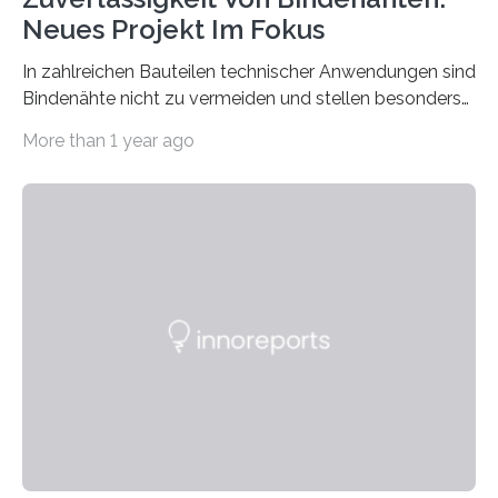
Neues Projekt Im Fokus
In zahlreichen Bauteilen technischer Anwendungen sind
Bindenähte nicht zu vermeiden und stellen besonders
bei Rezyklaten aufgrund der Vorgeschichte des
More than 1 year ago
Matrixmaterials eine große Herausforderung dar.
Zuverlässigkeitsexperten aus dem Fraunhofer-Institut
für Betriebsfestigkeit und Systemzuverlässigkeit LBF
möchten in dem Projekt »Design for Reliability –
Bindenähte in technischen Bauteilen« gemeinsam mit
Partnern grundlegende Zusammenhänge hinsichtlich
der Zuverlässigkeit von Bindenähten untersuchen.
Durch den verstärkten Einsatz von Rezyklaten
aufgrund der ELV-Verordnung der EU, wird die
Zuverlässigkeits- und Lebensdauerbewertung von
Rezyklaten besonders herausfordernd. Die
Vorgeschichte des Materialmix…